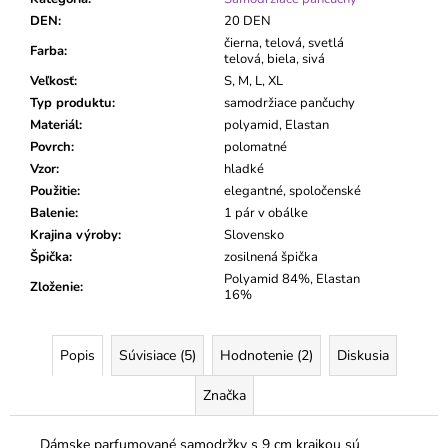
DEN
:
20 DEN
čierna, telová, svetlá
Farba
:
telová, biela, sivá
Veľkosť
:
S, M, L, XL
Typ produktu
:
samodržiace pančuchy
Materiál
:
polyamid, Elastan
Povrch
:
polomatné
Vzor
:
hladké
Použitie
:
elegantné, spoločenské
Balenie
:
1 pár v obálke
Krajina výroby
:
Slovensko
Špička
:
zosilnená špička
Polyamid 84%, Elastan
Zloženie
:
16%
Popis
Súvisiace (5)
Hodnotenie (2)
Diskusia
Značka
Dámske parfumované samodržky s 9 cm krajkou sú