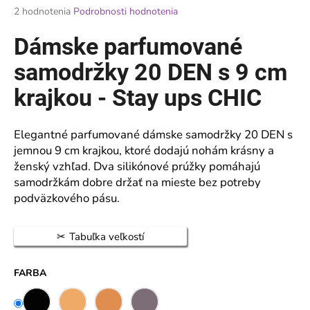
Priemerné
2 hodnotenia
Podrobnosti hodnotenia
á
hodnotenie
j
produktu
Dámske parfumované
je
s
5,0
samodržky 20 DEN s 9 cm
ť
z
?
5
krajkou - Stay ups CHIC
hviezdičiek.
Elegantné parfumované dámske samodržky 20 DEN s
jemnou 9 cm krajkou, ktoré dodajú nohám krásny a
HĽADAŤ
ženský vzhľad. Dva silikónové prúžky pomáhajú
samodržkám dobre držať na mieste bez potreby
podväzkového pásu.
O
d
Tabuľka veľkostí
p
o
FARBA
r
ú