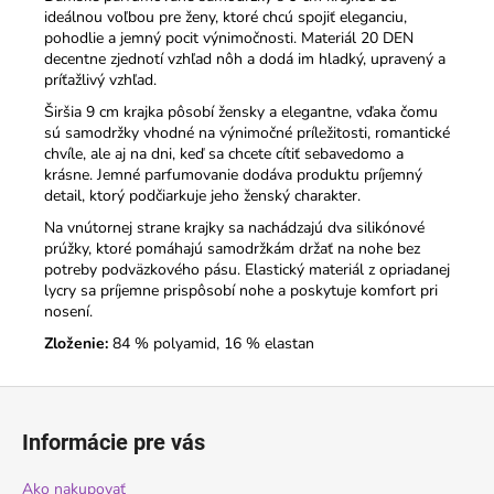
ideálnou voľbou pre ženy, ktoré chcú spojiť eleganciu,
pohodlie a jemný pocit výnimočnosti. Materiál 20 DEN
decentne zjednotí vzhľad nôh a dodá im hladký, upravený a
príťažlivý vzhľad.
Širšia 9 cm krajka pôsobí žensky a elegantne, vďaka čomu
sú samodržky vhodné na výnimočné príležitosti, romantické
chvíle, ale aj na dni, keď sa chcete cítiť sebavedomo a
krásne. Jemné parfumovanie dodáva produktu príjemný
detail, ktorý podčiarkuje jeho ženský charakter.
Na vnútornej strane krajky sa nachádzajú dva silikónové
prúžky, ktoré pomáhajú samodržkám držať na nohe bez
potreby podväzkového pásu. Elastický materiál z opriadanej
lycry sa príjemne prispôsobí nohe a poskytuje komfort pri
nosení.
Zloženie:
84 % polyamid, 16 % elastan
Z
á
Informácie pre vás
p
ä
Ako nakupovať