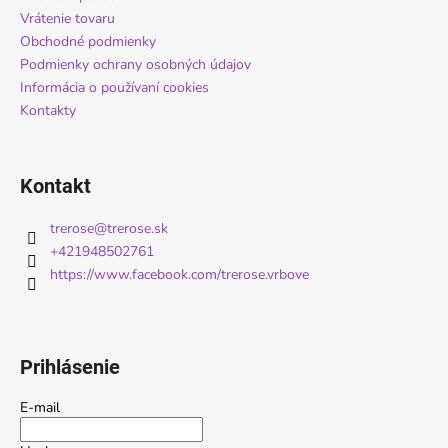
t
Vrátenie tovaru
i
Obchodné podmienky
Podmienky ochrany osobných údajov
e
Informácia o používaní cookies
Kontakty
Kontakt
trerose
@
trerose.sk
+421948502761
https://www.facebook.com/trerose.vrbove
Prihlásenie
E-mail