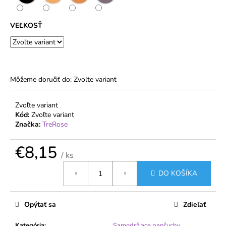
č
a
m
VEĽKOSŤ
e
DÁMSKE
BAVLNENÉ
Môžeme doručiť do:
Zvoľte variant
NOHAVIČKY
S
VYŠŠÍM
Zvoľte variant
PÁSOM
Kód:
Zvoľte variant
-
FERA
Značka:
TreRose
€5,94
€8,15
/ ks
Jednotková
DO KOŠÍKA
cena:
Opýtať sa
Zdieľať
Kategória
:
Samodržiace pančuchy