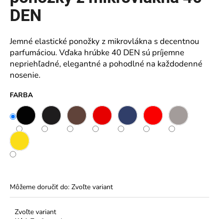
z
5
DEN
á
hviezdičiek.
j
s
Jemné elastické ponožky z mikrovlákna s decentnou
ť
parfumáciou. Vďaka hrúbke 40 DEN sú príjemne
?
nepriehľadné, elegantné a pohodlné na každodenné
nosenie.
FARBA
HĽADAŤ
O
d
p
Môžeme doručiť do:
Zvoľte variant
o
r
ú
Zvoľte variant