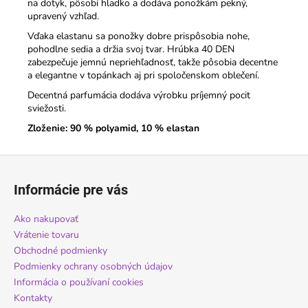
na dotyk, pôsobí hladko a dodáva ponožkám pekný,
upravený vzhľad.
Vďaka elastanu sa ponožky dobre prispôsobia nohe,
pohodlne sedia a držia svoj tvar. Hrúbka 40 DEN
zabezpečuje jemnú nepriehľadnosť, takže pôsobia decentne
a elegantne v topánkach aj pri spoločenskom oblečení.
Decentná parfumácia dodáva výrobku príjemný pocit
sviežosti.
Zloženie: 90 % polyamid, 10 % elastan
Z
á
Informácie pre vás
p
ä
Ako nakupovať
t
Vrátenie tovaru
i
Obchodné podmienky
Podmienky ochrany osobných údajov
e
Informácia o používaní cookies
Kontakty