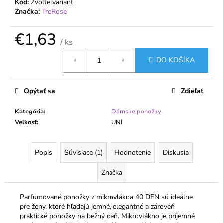
č
Kód:
Zvoľte variant
a
Značka:
TreRose
m
e
€1,63
/ ks
Jednotková
DO KOŠÍKA
cena:
DÁMSKE
BAVLNENÉ
NOHAVIČKY
S
Opýtať sa
Zdieľať
VYŠŠÍM
PÁSOM
Kategória
:
Dámske ponožky
-
FERA
Veľkosť
:
UNI
€5,94
Popis
Súvisiace (1)
Hodnotenie
Diskusia
Značka
Parfumované ponožky z mikrovlákna 40 DEN sú ideálne
pre ženy, ktoré hľadajú jemné, elegantné a zároveň
praktické ponožky na bežný deň. Mikrovlákno je príjemné