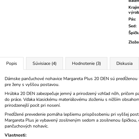
Balen
Kraji
výro
Pás
:
Sed
:
Špičk
Zlože
Popis
Súvisiace (4)
Hodnotenie (3)
Diskusia
Dámske pančuchové nohavice Margareta Plus 20 DEN sú predĺženou v
pre ženy s vyššou postavou.
Hrúbka 20 DEN zabezpečuje jemný a prirodzený vzhľad nôh, pričom p
do práce. Vďaka klasickému materiálovému zloženiu s nižším obsaho
prirodzenejší pocit pri nosení.
Predĺžené prevedenie pomáha lepšiemu prispôsobeniu pri vyššej post
Margareta Plus je vybavený zosilneným sedom a zosilnenou špičkou, čo
pančuchových nohavíc.
Vlastnosti: