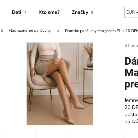
Deti
Kto sme?
Značky
EUR
Nadrozmerné pančuchy
Dámske pančuchy Margareta Plus 20 DEN 
Čo potrebujete nájsť?
Prieme
3 hodn
hodnot
produk
HĽADAŤ
Dá
je
5,0
Ma
z
5
pr
Odporúčame
hviezdi
Jemné
20 DE
posta
na ka