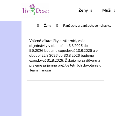
K
Prejsť
na
o
Ženy
Muži
obsah
Späť
Späť
š
do
do
í
Domov
Ženy
Pančuchy a pančuchové nohavice
obchodu
obchodu
k
B
o
Vážené zákazníčky a zákazníci, vaše
objednávky v období od 3.8.2026 do
č
9.8.2026 budeme expedovať 10.8.2026 a v
n
období 22.8.2026 do 30.8.2026 budeme
ý
expedovať 31.8.2026. Ďakujeme za dôveru a
prajeme príjemné prežitie letných dovoleniek.
p
Team Trerose
a
n
e
l