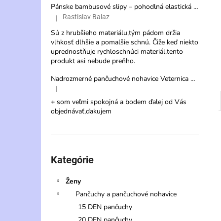
Pánske bambusové slipy – pohodlná elastická spodná bielizeň s vysokou savosťou
Rastislav Balaz
|
Hodnotenie produktu je 3 z 5 hviezdičiek.
Sú z hrubšieho materiálu,tým pádom držia
vlhkosť dlhšie a pomalšie schnú. Čiže keď niekto
uprednostňuje rychloschnúci materiál,tento
produkt asi nebude preňho.
Nadrozmerné pančuchové nohavice Veternica 20 DEN s veľkým klinom
|
Hodnotenie produktu je 5 z 5 hviezdičiek.
+ som veľmi spokojná a bodem ďalej od Vás
objednávať,ďakujem
Preskočiť
kategórie
Kategórie
Ženy
Pančuchy a pančuchové nohavice
15 DEN pančuchy
20 DEN pančuchy