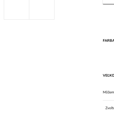
DÁMSKE PANČUCHY MARGARETA
DÁMSKE BAVLN
PLUS 20 DEN PRE VYŠŠIE POSTAVY
VYŠŠÍM PÁSOM 
€1,31
€5,94
FARB
VEĽK
Môžeme
Zvoľt