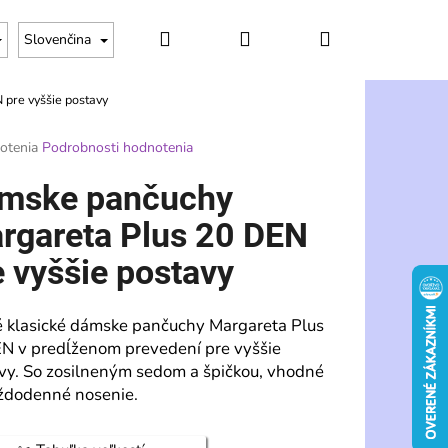
Hľadať
Prihlásenie
Nákupný
Slovenčina
pre vyššie postavy
košík
rné
otenia
Podrobnosti hodnotenia
enie
tu
mske pančuchy
rgareta Plus 20 DEN
e vyššie postavy
čiek.
 klasické dámske pančuchy Margareta Plus
N v predĺženom prevedení pre vyššie
vy. So zosilneným sedom a špičkou, vhodné
ždodenné nosenie.
Nasledujúce