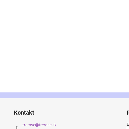
Kontakt
E
trerose
@
trerose.sk