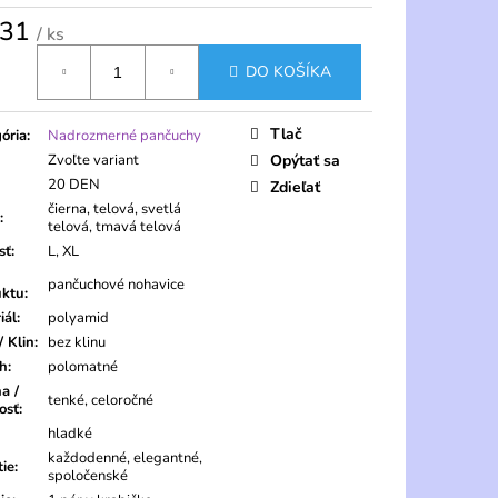
,31
/ ks
tková
DO KOŠÍKA
Tlač
ória
:
Nadrozmerné pančuchy
Zvoľte variant
Opýtať sa
20 DEN
Zdieľať
čierna, telová, svetlá
:
telová, tmavá telová
sť
:
L, XL
pančuchové nohavice
uktu
:
iál
:
polyamid
/ Klin
:
bez klinu
ch
:
polomatné
a /
tenké, celoročné
osť
:
hladké
každodenné, elegantné,
tie
:
spoločenské