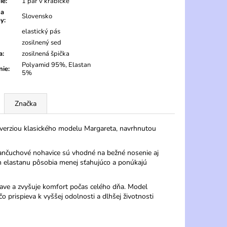
ie
:
1 pár v krabičke
na
Slovensko
by
:
elastický pás
zosilnený sed
a
:
zosilnená špička
Polyamid 95%, Elastan
nie
:
5%
Značka
erziou klasického modelu Margareta, navrhnutou
ančuchové nohavice sú vhodné na bežné nosenie aj
m elastanu pôsobia menej sťahujúco a ponúkajú
ave a zvyšuje komfort počas celého dňa. Model
 prispieva k vyššej odolnosti a dlhšej životnosti