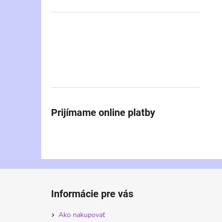
Prijímame online platby
Z
á
Informácie pre vás
p
ä
Ako nakupovať