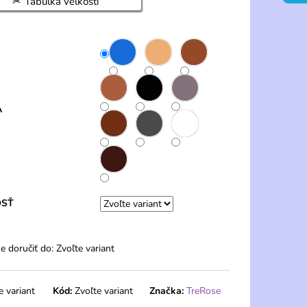
Tabuľka veľkostí
ENÉ NOHAVIČKY S
- FERA
A
OSŤ
 doručiť do:
Zvoľte variant
e variant
Kód:
Zvoľte variant
Značka:
TreRose