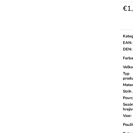
€1
Jedno
cena:
Kateg
EAN
:
DEN
:
Farba
Veľko
Typ
prod
Mater
Strih 
Povr
Sezón
hrejiv
Vzor
:
Použi