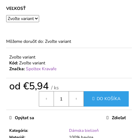
č
a
VEĽKOSŤ
m
e
DÁMSKE
Môžeme doručiť do:
Zvoľte variant
BAVLNENÉ
NOHAVIČKY
S
Zvoľte variant
JEMNOU
Kód:
Zvoľte variant
KRAJKOU
Značka:
Spoltex Kravaře
KARA
€6,18
od
€5,94
/ ks
Jednotková
DO KOŠÍKA
cena:
Opýtať sa
Zdieľať
Kategória
:
Dámska bielizeň
Materiál
:
100% bavlna