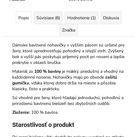
Popis
Súvisiace (6)
Hodnotenie (1)
Diskusia
Značka
Dámske bavlnené nohavičky s vyšším pásom sú určené pre
ženy, ktoré uprednostňujú pohodlný a istejší strih. Zvýšený
bok a vyšší pás poskytujú príjemný pocit pri nosení a lepšie
prekrytie v oblasti bruška.
Materiál zo
100 % bavlny
je mäkký, priedušný a vhodný na
každodenné nosenie. Nohavičky majú po obvode
zašitú
gumičku
, vďaka ktorej dobre držia na mieste a pôsobia
klasicky, čisto a prakticky.
Sú vhodné pre ženy, ktoré hľadajú jednoduchú, pohodlnú a
prirodzenú bavlnenú bielizeň bez zbytočných ozdôb.
Zloženie:
100 % bavlna
Starostlivosť o produkt