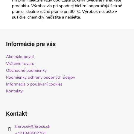
Pri praní bielizne vždy dodržujte pokyny uvedené na etikete
produktu. Výrobcovia pri spodnej bielizni odporúčajú šetrné
pranie, ideálne ručné pranie pri 30 °C. Výrobok nesušte v
sušičke, chemicky nečistite a nebielte.
Z
á
Informácie pre vás
p
ä
Ako nakupovať
t
Vrátenie tovaru
i
Obchodné podmienky
Podmienky ochrany osobných údajov
e
Informácia o používaní cookies
Kontakty
Kontakt
trerose
@
trerose.sk
+421948502761