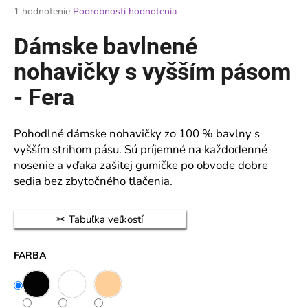
Priemerné
1 hodnotenie
Podrobnosti hodnotenia
á
hodnotenie
j
produktu
Dámske bavlnené
je
s
5,0
nohavičky s vyšším pásom
ť
z
?
5
- Fera
hviezdičiek.
Pohodlné dámske nohavičky zo 100 % bavlny s
vyšším strihom pásu. Sú príjemné na každodenné
HĽADAŤ
nosenie a vďaka zašitej gumičke po obvode dobre
sedia bez zbytočného tlačenia.
O
Tabuľka veľkostí
d
p
FARBA
o
r
ú