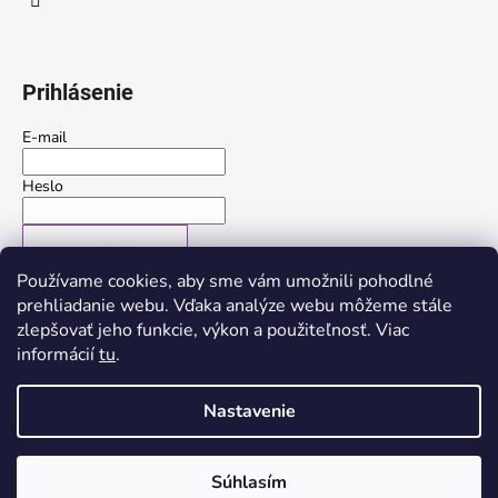
u
Prihlásenie
E-mail
Heslo
PRIHLÁSIŤ SA
Používame cookies, aby sme vám umožnili pohodlné
Nová registrácia
Zabudnuté heslo
prehliadanie webu. Vďaka analýze webu môžeme stále
zlepšovať jeho funkcie, výkon a použiteľnosť. Viac
alebo
informácií
tu
.
Prihlásiť sa cez Google
Nastavenie
Vytvoril Shoptet
Súhlasím
Copyright 2026
Trerose
. Všetky práva vyhradené.