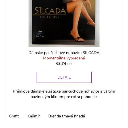
p
o
á
r
d
j
o
u
s
d
k
ť
u
t
?
k
o
t
v
o
Dámske pančuchové nohavice SILCADA
Momentálne vypredané
v
€3,74
/ ks
HĽADAŤ
DETAIL
O
Prémiové dámske elastické pančuchové nohavice s všitým
bavlneným klinom pre extra pohodlie.
d
p
o
r
Grafit
Kašmír
Brenda tmavá hnedá
ú