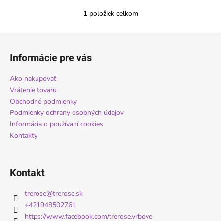
č
a
1
položiek celkom
O
m
v
e
Z
l
á
á
Informácie pre vás
d
DÁMSKE
p
STRETCH
a
ä
Ako nakupovať
PANČUCHOVÉ
c
NOHAVICE
t
Vrátenie tovaru
i
NARCIS
i
Obchodné podmienky
e
15
DEN,
Podmienky ochrany osobných údajov
e
p
ZOSILNENÁ
Informácia o používaní cookies
r
ŠPIČKA
Kontakty
v
€2,08
k
y
v
Kontakt
ý
p
trerose
@
trerose.sk
i
+421948502761
s
https://www.facebook.com/trerose.vrbove