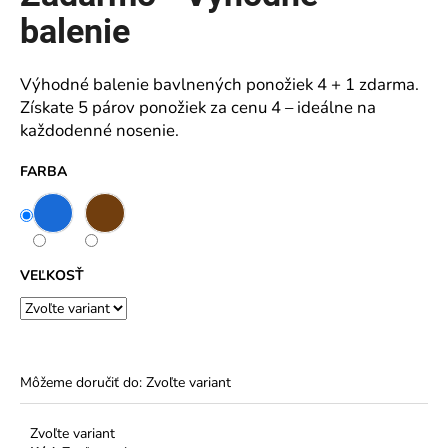
z
5
balenie
á
hviezdičiek.
j
s
Výhodné balenie bavlnených ponožiek 4 + 1 zdarma.
ť
Získate 5 párov ponožiek za cenu 4 – ideálne na
?
každodenné nosenie.
FARBA
HĽADAŤ
VEĽKOSŤ
O
d
p
Môžeme doručiť do:
Zvoľte variant
o
r
ú
Zvoľte variant