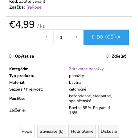
č
Kód:
Zvoľte variant
a
Značka:
TreRose
m
e
€4,99
/ ks
Jednotková
DO KOŠÍKA
cena:
PÁNSKE
BAMBUSOVÉ
ČLENKOVÉ
PONOŽKY
Opýtať sa
Zdieľať
738
€2,55
Kategória
:
Zdravotné ponožky
Typ produktu
:
ponožky
Materiál
:
bavlna
Sezóna / hrejivosť
:
celoročné
každodenné, elegantné,
Použitie
:
spoločenské
Bavlna 85%, Polyamid
Zloženie
:
15%
Popis
Súvisiace (6)
Hodnotenie
Diskusia