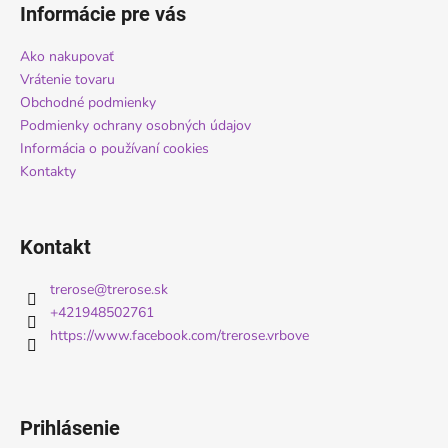
á
Informácie pre vás
p
ä
Ako nakupovať
t
Vrátenie tovaru
i
Obchodné podmienky
Podmienky ochrany osobných údajov
e
Informácia o používaní cookies
Kontakty
Kontakt
trerose
@
trerose.sk
+421948502761
https://www.facebook.com/trerose.vrbove
Prihlásenie