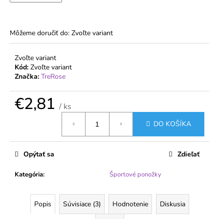
č
a
m
e
Môžeme doručiť do:
Zvoľte variant
Zvoľte variant
DÁMSKE
Kód:
Zvoľte variant
PANČUCHY
Značka:
TreRose
MARGARETA
PLUS
20
€2,81
DEN
/ ks
PRE
Jednotková
VYŠŠIE
DO KOŠÍKA
cena:
POSTAVY
€1,31
Opýtať sa
Zdieľať
Kategória
:
Športové ponožky
Popis
Súvisiace (3)
Hodnotenie
Diskusia