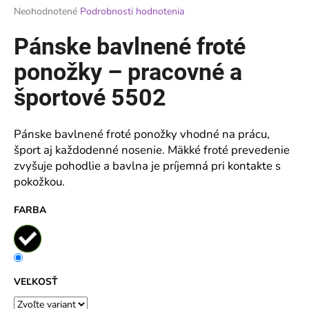
Priemerné
Neohodnotené
Podrobnosti hodnotenia
á
hodnotenie
j
produktu
Pánske bavlnené froté
je
s
0,0
ponožky – pracovné a
ť
z
?
5
športové 5502
hviezdičiek.
Pánske bavlnené froté ponožky vhodné na prácu,
šport aj každodenné nosenie. Mäkké froté prevedenie
HĽADAŤ
zvyšuje pohodlie a bavlna je príjemná pri kontakte s
pokožkou.
FARBA
O
d
p
o
r
VEĽKOSŤ
ú