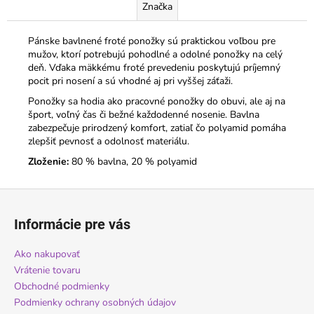
Značka
Pánske bavlnené froté ponožky sú praktickou voľbou pre
mužov, ktorí potrebujú pohodlné a odolné ponožky na celý
deň. Vďaka mäkkému froté prevedeniu poskytujú príjemný
pocit pri nosení a sú vhodné aj pri vyššej záťaži.
Ponožky sa hodia ako pracovné ponožky do obuvi, ale aj na
šport, voľný čas či bežné každodenné nosenie. Bavlna
zabezpečuje prirodzený komfort, zatiaľ čo polyamid pomáha
zlepšiť pevnosť a odolnosť materiálu.
Zloženie:
80 % bavlna, 20 % polyamid
Z
á
Informácie pre vás
p
ä
Ako nakupovať
t
Vrátenie tovaru
i
Obchodné podmienky
Podmienky ochrany osobných údajov
e