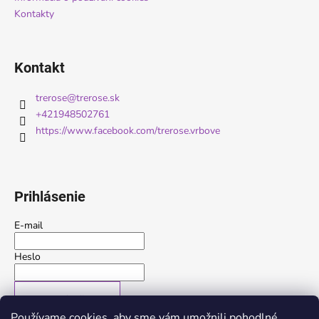
Kontakty
Kontakt
trerose
@
trerose.sk
+421948502761
https://www.facebook.com/trerose.vrbove
Prihlásenie
E-mail
Heslo
PRIHLÁSIŤ SA
Používame cookies, aby sme vám umožnili pohodlné