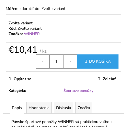
č
a
Môžeme doručiť do:
Zvoľte variant
m
e
Zvoľte variant
Kód:
Zvoľte variant
Značka:
WINNER
NADROZMERNÉ
PANČUCHOVÉ
NOHAVICE
€10,41
VETERNICA
/ ks
20
Jednotková
DEN
DO KOŠÍKA
cena:
S
VEĽKÝM
KLINOM
Opýtať sa
Zdieľať
€1,99
Kategória
:
Športové ponožky
Popis
Hodnotenie
Diskusia
Značka
Pánske športové ponožky WINNER sú praktickou voľbou