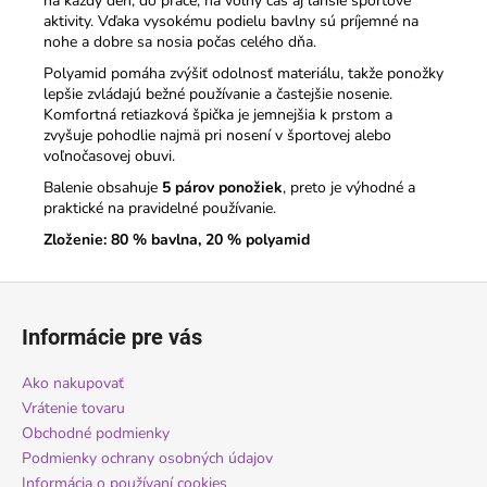
na každý deň, do práce, na voľný čas aj ľahšie športové
aktivity. Vďaka vysokému podielu bavlny sú príjemné na
nohe a dobre sa nosia počas celého dňa.
Polyamid pomáha zvýšiť odolnosť materiálu, takže ponožky
lepšie zvládajú bežné používanie a častejšie nosenie.
Komfortná retiazková špička je jemnejšia k prstom a
zvyšuje pohodlie najmä pri nosení v športovej alebo
voľnočasovej obuvi.
Balenie obsahuje
5 párov ponožiek
, preto je výhodné a
praktické na pravidelné používanie.
Zloženie: 80 % bavlna, 20 % polyamid
Z
á
Informácie pre vás
p
ä
Ako nakupovať
t
Vrátenie tovaru
i
Obchodné podmienky
Podmienky ochrany osobných údajov
e
Informácia o používaní cookies