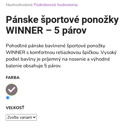
Priemerné
Neohodnotené
Podrobnosti hodnotenia
á
hodnotenie
j
produktu
Pánske športové ponožky
je
s
0,0
WINNER – 5 párov
ť
z
?
5
hviezdičiek.
Pohodlné pánske bavlnené športové ponožky
WINNER s komfortnou retiazkovou špičkou. Vysoký
podiel bavlny je príjemný na nosenie a výhodné
balenie obsahuje 5 párov.
HĽADAŤ
FARBA
O
d
p
VEĽKOSŤ
o
r
ú