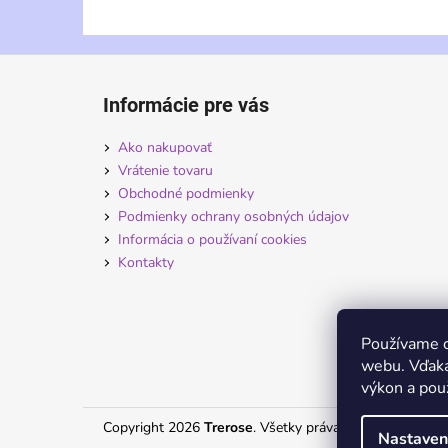
Z
á
Informácie pre vás
p
ä
Ako nakupovať
t
Vrátenie tovaru
i
Obchodné podmienky
Podmienky ochrany osobných údajov
e
Informácia o používaní cookies
Kontakty
Používame c
webu. Vďaka
výkon a použ
Copyright 2026
Trerose
. Všetky práva vyhradené.
Nastaven