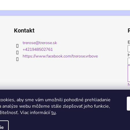
Kontakt
E
trerose
@
trerose.sk
+421948502761
H
https://www.facebook.com/trerose.vrbove
N
ookies, aby sme vám umožnili pohodlné prehliadanie
 analýze webu môžeme stále zlepšovať jeho funkcie,
iteľnosť. Viac informácií
tu
.
ie