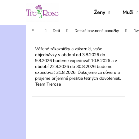
K
Prejsť
na
o
Ženy
Muži
obsah
Späť
Späť
š
do
do
í
Domov
Deti
Detské bavlnené ponožky
De
obchodu
obchodu
k
B
o
Vážené zákazníčky a zákazníci, vaše
objednávky v období od 3.8.2026 do
č
9.8.2026 budeme expedovať 10.8.2026 a v
n
období 22.8.2026 do 30.8.2026 budeme
ý
expedovať 31.8.2026. Ďakujeme za dôveru a
prajeme príjemné prežitie letných dovoleniek.
p
Team Trerose
a
n
e
l