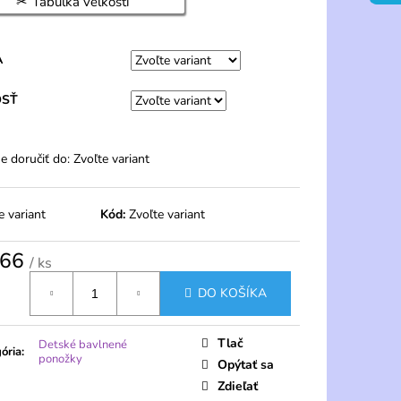
Tabuľka veľkostí
 PONOŽKY 20 DEN S
 PÁRY – PELA
A
OSŤ
 doručiť do:
Zvoľte variant
e variant
Kód:
Zvoľte variant
,66
/ ks
tková
DO KOŠÍKA
Tlač
Detské bavlnené
ória
:
ponožky
Opýtať sa
Zdieľať