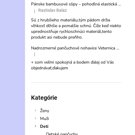
Pánske bambusové slipy – pohodlná elastická spodná bielizeň s vysokou savosťou
Rastislav Balaz
|
Hodnotenie produktu je 3 z 5 hviezdičiek.
Sú z hrubšieho materiálu,tým pádom držia
vlhkosť dlhšie a pomalšie schnú. Čiže keď niekto
uprednostňuje rychloschnúci materiál,tento
produkt asi nebude preňho.
Nadrozmerné pančuchové nohavice Veternica 20 DEN s veľkým klinom
|
Hodnotenie produktu je 5 z 5 hviezdičiek.
+ som veľmi spokojná a bodem ďalej od Vás
objednávať,ďakujem
Preskočiť
kategórie
Kategórie
Ženy
Muži
Deti
Detské pančuchy