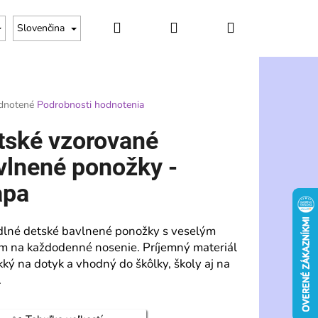
Hľadať
Prihlásenie
Nákupný
Slovenčina
košík
rné
dnotené
Podrobnosti hodnotenia
enie
tu
tské vzorované
vlnené ponožky -
pa
čiek.
lné detské bavlnené ponožky s veselým
m na každodenné nosenie. Príjemný materiál
kký na dotyk a vhodný do škôlky, školy aj na
.
Nasledujúce