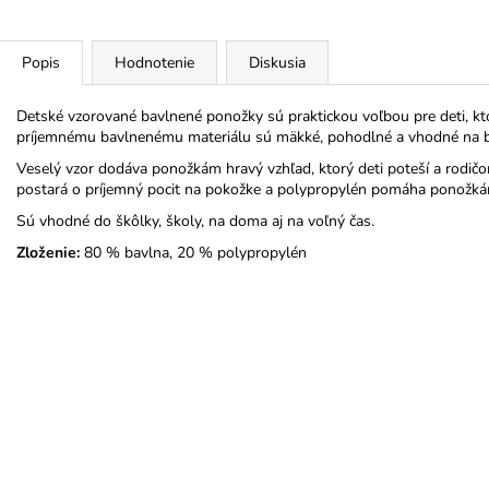
Popis
Hodnotenie
Diskusia
Detské vzorované bavlnené ponožky sú praktickou voľbou pre deti, kt
príjemnému bavlnenému materiálu sú mäkké, pohodlné a vhodné na 
Veselý vzor dodáva ponožkám hravý vzhľad, ktorý deti poteší a rodičo
postará o príjemný pocit na pokožke a polypropylén pomáha ponožkám l
Sú vhodné do škôlky, školy, na doma aj na voľný čas.
Zloženie:
80 % bavlna, 20 % polypropylén