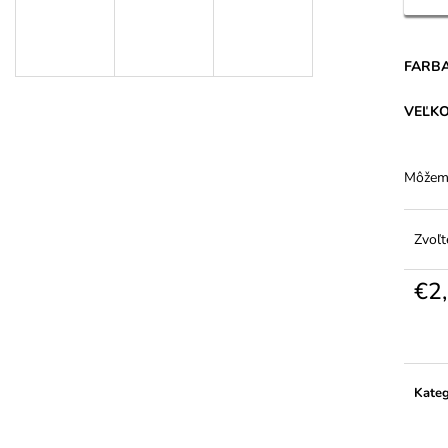
DÁMSKE BAVLNENÉ NOHAVIČKY S
DÁMSKE JEMNÉ
VYŠŠÍM PÁSOM - FERA
ELASTANOM – 2
€5,94
€1,91
FARB
VEĽK
Môžeme
Zvoľt
€2
Jedno
cena:
Kateg