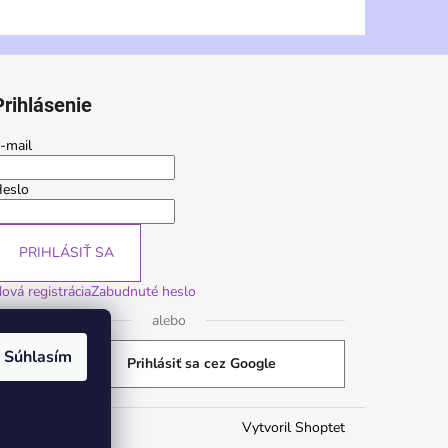
Prihlásenie
-mail
eslo
PRIHLÁSIŤ SA
ová registrácia
Zabudnuté heslo
alebo
Súhlasím
Prihlásiť sa cez Google
Vytvoril Shoptet