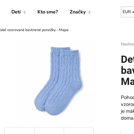
Deti
Kto sme?
Značky
EUR
tské vzorované bavlnené ponožky - Mapa
Čo potrebujete nájsť?
Prieme
Neoho
hodnot
produk
HĽADAŤ
De
je
0,0
ba
z
5
Ma
Odporúčame
hviezdi
Pohod
vzoro
je mä
doma