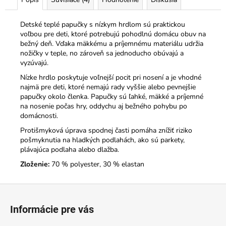
Detské teplé papučky s nízkym hrdlom sú praktickou
voľbou pre deti, ktoré potrebujú pohodlnú domácu obuv na
bežný deň. Vďaka mäkkému a príjemnému materiálu udržia
nožičky v teple, no zároveň sa jednoducho obúvajú a
vyzúvajú.
Nízke hrdlo poskytuje voľnejší pocit pri nosení a je vhodné
najmä pre deti, ktoré nemajú rady vyššie alebo pevnejšie
papučky okolo členka. Papučky sú ľahké, mäkké a príjemné
na nosenie počas hry, oddychu aj bežného pohybu po
domácnosti.
Protišmyková úprava spodnej časti pomáha znížiť riziko
pošmyknutia na hladkých podlahách, ako sú parkety,
plávajúca podlaha alebo dlažba.
Zloženie:
70 % polyester, 30 % elastan
Z
á
Informácie pre vás
p