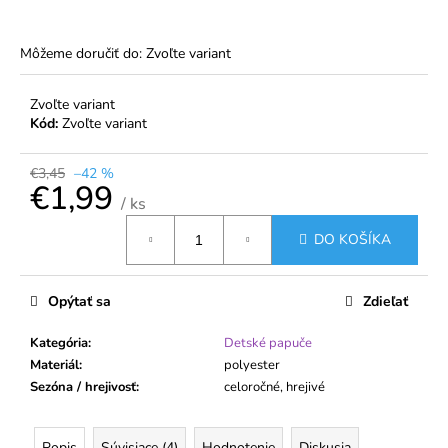
č
a
m
Môžeme doručiť do:
Zvoľte variant
e
Zvoľte variant
Kód:
Zvoľte variant
DÁMSKE
STRETCH
PANČUCHOVÉ
€3,45
–42 %
NOHAVICE
€1,99
NARCIS
/ ks
15
Jednotková
DEN,
DO KOŠÍKA
cena:
ZOSILNENÁ
ŠPIČKA
€2,08
Opýtať sa
Zdieľať
Kategória
:
Detské papuče
Materiál
:
polyester
Sezóna / hrejivosť
:
celoročné, hrejivé
Popis
Súvisiace (4)
Hodnotenie
Diskusia