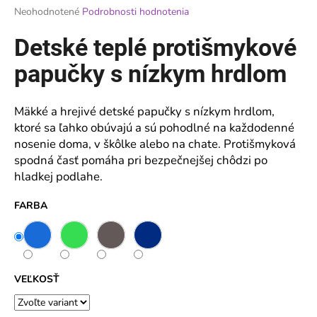
Priemerné
Neohodnotené
Podrobnosti hodnotenia
á
hodnotenie
j
produktu
Detské teplé protišmykové
je
s
0,0
papučky s nízkym hrdlom
ť
z
?
5
hviezdičiek.
Mäkké a hrejivé detské papučky s nízkym hrdlom,
ktoré sa ľahko obúvajú a sú pohodlné na každodenné
nosenie doma, v škôlke alebo na chate. Protišmyková
spodná časť pomáha pri bezpečnejšej chôdzi po
HĽADAŤ
hladkej podlahe.
FARBA
O
d
p
o
VEĽKOSŤ
r
ú