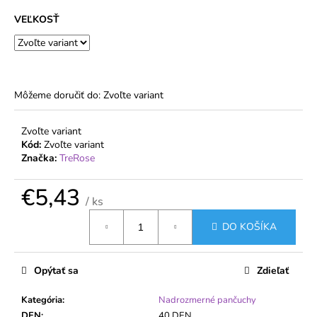
č
a
VEĽKOSŤ
m
e
NADROZMERNÉ
Môžeme doručiť do:
Zvoľte variant
PANČUCHOVÉ
NOHAVICE
VETERNICA
Zvoľte variant
20
Kód:
Zvoľte variant
DEN
Značka:
TreRose
S
VEĽKÝM
KLINOM
€5,43
/ ks
€1,99
Jednotková
DO KOŠÍKA
cena:
Opýtať sa
Zdieľať
Kategória
:
Nadrozmerné pančuchy
DEN
:
40 DEN