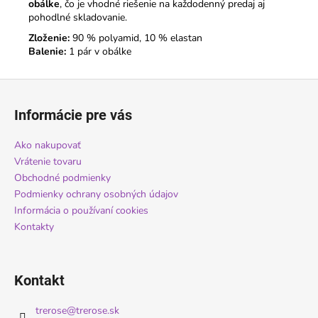
obálke
, čo je vhodné riešenie na každodenný predaj aj
pohodlné skladovanie.
Zloženie:
90 % polyamid, 10 % elastan
Balenie:
1 pár v obálke
Z
á
Informácie pre vás
p
ä
Ako nakupovať
t
Vrátenie tovaru
i
Obchodné podmienky
Podmienky ochrany osobných údajov
e
Informácia o používaní cookies
Kontakty
Kontakt
trerose
@
trerose.sk