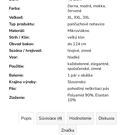
čierna, modrá, mokka,
Farba
:
červená
Veľkosť
:
XL, XXL, 3XL
Typ produktu
:
pančuchové nohavice
Materiál
:
Mikrovlákno
Strih / Klin
:
veľký klin
Obvod bokov
:
do 124 cm
Sezóna / hrejivosť
:
hrejivé, zimné
Vzor
:
hladké
každodenné, elegantné,
Použitie
:
spoločenské, zimné
Balenie
:
1 pár v obálke
Krajina výroby
:
Slovensko
Pás
:
pohodlný neškrtiaci pás
Polyamid 90%, Elastan
Zloženie
:
10%
Popis
Súvisiace (4)
Hodnotenie
Diskusia
Značka