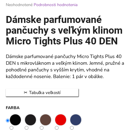
Priemerné
Neohodnotené
Podrobnosti hodnotenia
á
hodnotenie
j
produktu
Dámske parfumované
je
s
0,0
pančuchy s veľkým klinom
ť
z
?
5
Micro Tights Plus 40 DEN
hviezdičiek.
Dámske parfumované pančuchy Micro Tights Plus 40
DEN s mikrovláknom a veľkým klinom. Jemné, pružné a
HĽADAŤ
pohodlné pančuchy s vyšším krytím, vhodné na
každodenné nosenie. Balenie: 1 pár v obálke.
O
Tabuľka veľkostí
d
p
FARBA
o
r
ú