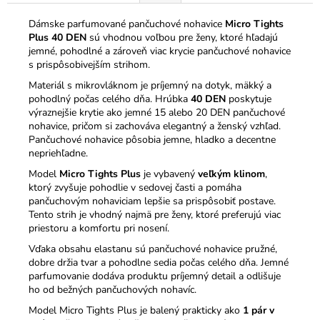
Dámske parfumované pančuchové nohavice
Micro Tights
Plus 40 DEN
sú vhodnou voľbou pre ženy, ktoré hľadajú
jemné, pohodlné a zároveň viac krycie pančuchové nohavice
s prispôsobivejším strihom.
Materiál s mikrovláknom je príjemný na dotyk, mäkký a
pohodlný počas celého dňa. Hrúbka
40 DEN
poskytuje
výraznejšie krytie ako jemné 15 alebo 20 DEN pančuchové
nohavice, pričom si zachováva elegantný a ženský vzhľad.
Pančuchové nohavice pôsobia jemne, hladko a decentne
nepriehľadne.
Model
Micro Tights Plus
je vybavený
veľkým klinom
,
ktorý zvyšuje pohodlie v sedovej časti a pomáha
pančuchovým nohaviciam lepšie sa prispôsobiť postave.
Tento strih je vhodný najmä pre ženy, ktoré preferujú viac
priestoru a komfortu pri nosení.
Vďaka obsahu elastanu sú pančuchové nohavice pružné,
dobre držia tvar a pohodlne sedia počas celého dňa. Jemné
parfumovanie dodáva produktu príjemný detail a odlišuje
ho od bežných pančuchových nohavíc.
Model Micro Tights Plus je balený prakticky ako
1 pár v