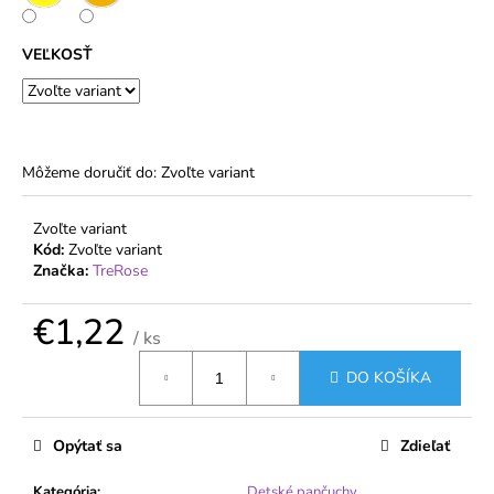
č
a
m
VEĽKOSŤ
e
NADROZMERNÉ
PANČUCHOVÉ
Môžeme doručiť do:
Zvoľte variant
NOHAVICE
VETERNICA
20
Zvoľte variant
DEN
Kód:
Zvoľte variant
S
VEĽKÝM
Značka:
TreRose
KLINOM
€1,99
€1,22
/ ks
Jednotková
DO KOŠÍKA
cena:
Opýtať sa
Zdieľať
Kategória
:
Detské pančuchy