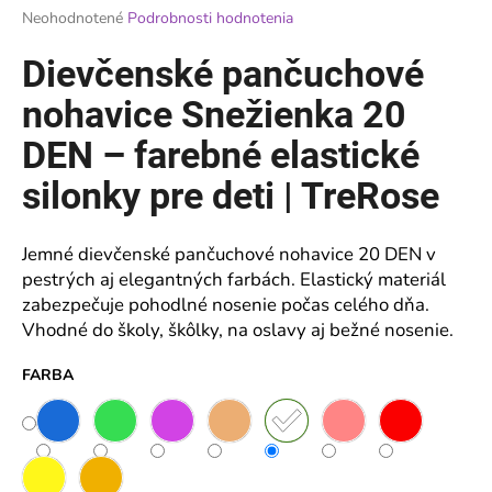
Priemerné
Neohodnotené
Podrobnosti hodnotenia
á
hodnotenie
j
produktu
Dievčenské pančuchové
je
s
0,0
nohavice Snežienka 20
ť
z
?
5
DEN – farebné elastické
hviezdičiek.
silonky pre deti | TreRose
Jemné dievčenské pančuchové nohavice 20 DEN v
HĽADAŤ
pestrých aj elegantných farbách. Elastický materiál
zabezpečuje pohodlné nosenie počas celého dňa.
Vhodné do školy, škôlky, na oslavy aj bežné nosenie.
O
d
FARBA
p
o
r
ú