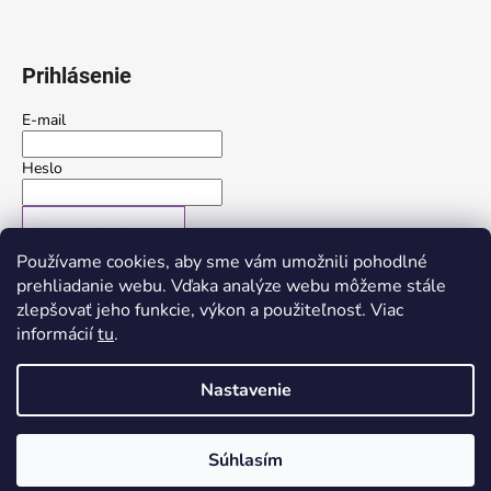
Prihlásenie
E-mail
Heslo
PRIHLÁSIŤ SA
Používame cookies, aby sme vám umožnili pohodlné
Nová registrácia
Zabudnuté heslo
prehliadanie webu. Vďaka analýze webu môžeme stále
zlepšovať jeho funkcie, výkon a použiteľnosť. Viac
alebo
informácií
tu
.
Prihlásiť sa cez Google
Nastavenie
Vytvoril Shoptet
Súhlasím
Copyright 2026
Trerose
. Všetky práva vyhradené.