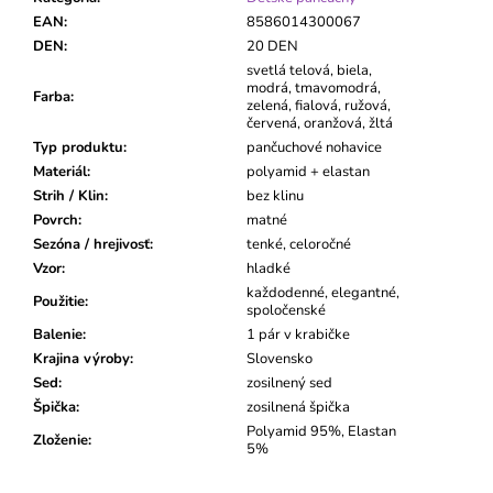
EAN
:
8586014300067
DEN
:
20 DEN
svetlá telová, biela,
modrá, tmavomodrá,
Farba
:
zelená, fialová, ružová,
červená, oranžová, žltá
Typ produktu
:
pančuchové nohavice
Materiál
:
polyamid + elastan
Strih / Klin
:
bez klinu
Povrch
:
matné
Sezóna / hrejivosť
:
tenké, celoročné
Vzor
:
hladké
každodenné, elegantné,
Použitie
:
spoločenské
Balenie
:
1 pár v krabičke
Krajina výroby
:
Slovensko
Sed
:
zosilnený sed
Špička
:
zosilnená špička
Polyamid 95%, Elastan
Zloženie
:
5%