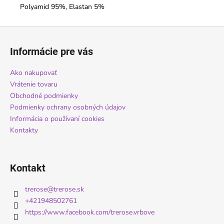
Polyamid 95%, Elastan 5%
Z
á
Informácie pre vás
p
ä
Ako nakupovať
t
Vrátenie tovaru
i
Obchodné podmienky
Podmienky ochrany osobných údajov
e
Informácia o používaní cookies
Kontakty
Kontakt
trerose
@
trerose.sk
+421948502761
https://www.facebook.com/trerose.vrbove