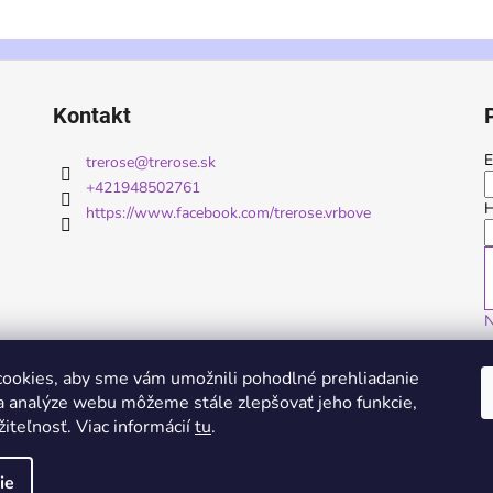
Kontakt
E
trerose
@
trerose.sk
+421948502761
H
https://www.facebook.com/trerose.vrbove
N
ookies, aby sme vám umožnili pohodlné prehliadanie
 analýze webu môžeme stále zlepšovať jeho funkcie,
iteľnosť. Viac informácií
tu
.
ie