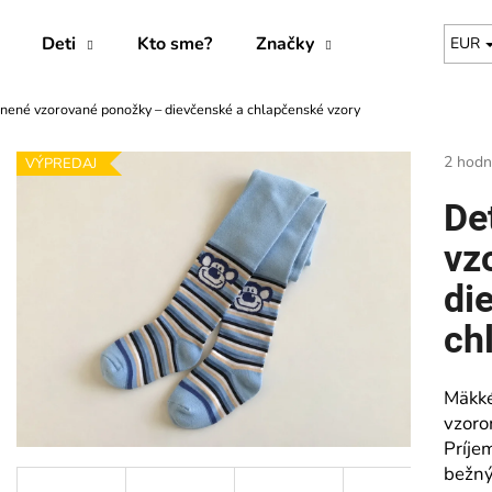
Deti
Kto sme?
Značky
EUR
nené vzorované ponožky – dievčenské a chlapčenské vzory
Čo potrebujete nájsť?
Prieme
2 hodn
VÝPREDAJ
hodnot
produk
HĽADAŤ
De
je
5,0
vz
z
5
di
Odporúčame
hviezdi
ch
Mäkké
vzoro
Príje
bežný