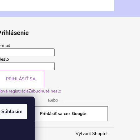
Prihlásenie
-mail
eslo
PRIHLÁSIŤ SA
ová registrácia
Zabudnuté heslo
alebo
Súhlasím
Prihlásiť sa cez Google
Vytvoril Shoptet