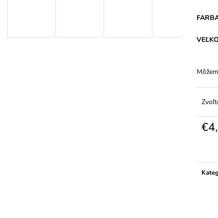
DÁMSKE BAVLNENÉ NOHAVIČKY S
DÁMSKE JEMNÉ
VYŠŠÍM PÁSOM - FERA
ELASTANOM – 2
FARB
€5,94
€1,91
VEĽK
Môžeme
Zvoľt
€4
Jedno
cena:
Kateg