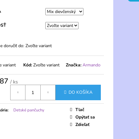
 PONOŽKY 20 DEN S
 PÁRY – PELA
A
OSŤ
 doručiť do:
Zvoľte variant
e variant
Kód:
Zvoľte variant
Značka:
Armando
,87
/ ks
tková
DO KOŠÍKA
Tlač
ória
:
Detské pančuchy
Opýtať sa
Zdieľať