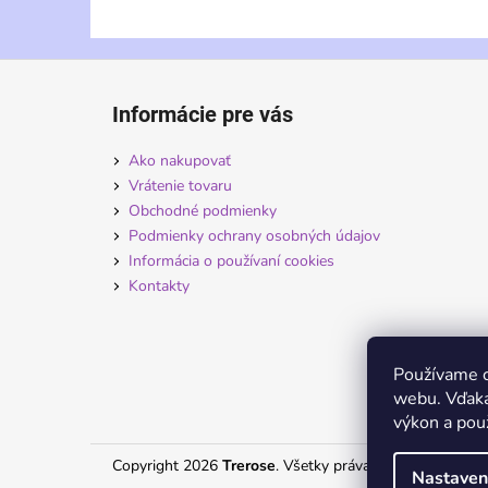
Z
á
Informácie pre vás
p
ä
Ako nakupovať
t
Vrátenie tovaru
i
Obchodné podmienky
Podmienky ochrany osobných údajov
e
Informácia o používaní cookies
Kontakty
Používame c
webu. Vďaka
výkon a použ
Copyright 2026
Trerose
. Všetky práva vyhradené.
Nastaven