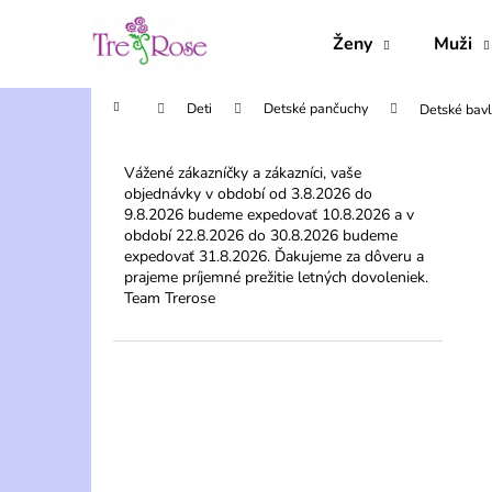
K
Prejsť
na
o
Ženy
Muži
obsah
Späť
Späť
š
do
do
í
Domov
Deti
Detské pančuchy
Detské bavl
obchodu
obchodu
k
B
o
Vážené zákazníčky a zákazníci, vaše
objednávky v období od 3.8.2026 do
č
9.8.2026 budeme expedovať 10.8.2026 a v
n
období 22.8.2026 do 30.8.2026 budeme
ý
expedovať 31.8.2026. Ďakujeme za dôveru a
prajeme príjemné prežitie letných dovoleniek.
p
Team Trerose
a
n
e
l