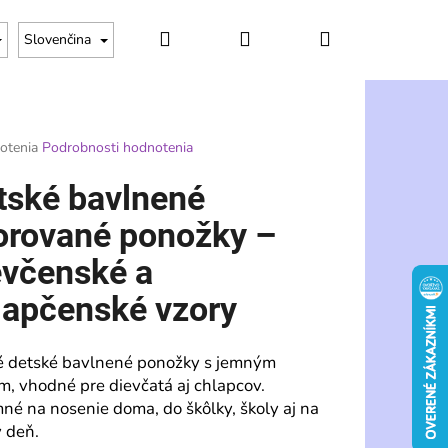
Hľadať
Prihlásenie
Nákupný
Slovenčina
košík
rné
otenia
Podrobnosti hodnotenia
enie
tu
tské bavlnené
orované ponožky –
evčenské a
čiek.
lapčenské vzory
 detské bavlnené ponožky s jemným
m, vhodné pre dievčatá aj chlapcov.
Nasledujúce
mné na nosenie doma, do škôlky, školy aj na
 deň.