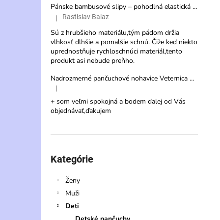
Pánske bambusové slipy – pohodlná elastická spodná bielizeň s vysokou savosťou
Rastislav Balaz
|
Hodnotenie produktu je 3 z 5 hviezdičiek.
Sú z hrubšieho materiálu,tým pádom držia
vlhkosť dlhšie a pomalšie schnú. Čiže keď niekto
uprednostňuje rychloschnúci materiál,tento
produkt asi nebude preňho.
Nadrozmerné pančuchové nohavice Veternica 20 DEN s veľkým klinom
|
Hodnotenie produktu je 5 z 5 hviezdičiek.
+ som veľmi spokojná a bodem ďalej od Vás
objednávať,ďakujem
Preskočiť
kategórie
Kategórie
Ženy
Muži
Deti
Detské pančuchy