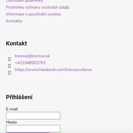
í
Obchodní podmínky
p
Podmínky ochrany osobních údajů
r
Informace o používání cookies
v
Kontakty
k
y
v
ý
Kontakt
p
i
trerose
@
trerose.sk
s
+421948502761
u
https://www.facebook.com/trerose.vrbove
Přihlášení
E-mail
Heslo