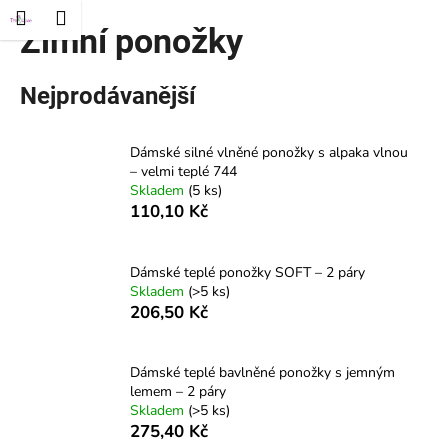
K
t
Nákupní
Menu
řihlášení
Zimní ponožky
Přejít
o
Zpět
Zpět
na
košík
š
obsah
í
Nejprodávanější
C
k
o
Dámské silné vlněné ponožky s alpaka vlnou
p
– velmi teplé 744
o
Skladem
(5 ks)
t
110,10 Kč
ř
e
Dámské teplé ponožky SOFT – 2 páry
b
Skladem
(>5 ks)
206,50 Kč
u
j
e
Dámské teplé bavlněné ponožky s jemným
t
lemem – 2 páry
Skladem
(>5 ks)
e
275,40 Kč
n