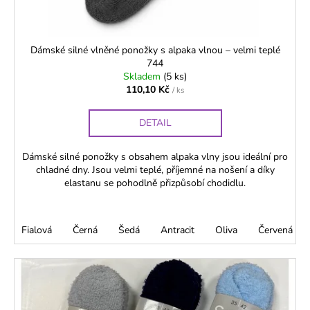
č
k
u
t
j
ů
e
Dámské silné vlněné ponožky s alpaka vlnou – velmi teplé
m
744
Skladem
(5 ks)
e
110,10 Kč
/ ks
DÁMSKÉ
DETAIL
ELASTICKÉ
PUNČOCHY
15
Dámské silné ponožky s obsahem alpaka vlny jsou ideální pro
DEN
chladné dny. Jsou velmi teplé, příjemné na nošení a díky
POLOMATNÉ
elastanu se pohodlně přizpůsobí chodidlu.
–
ORCHIDEA
83,70
Fialová
Černá
Šedá
Antracit
Oliva
Červená
Kč