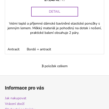
/ ks
DETAIL
Velmi teplé a příjemné dámské bavlněné elastické ponožky s
jemným lemem. Měkký materiál je pohodlný na dotek i nošení,
praktické balení obsahuje 2 páry.
Antracit
Bordó + antracit
3
položek celkem
O
v
Z
l
á
á
Informace pro vás
d
p
a
a
Jak nakupovat
c
t
Vrácení zboží
í