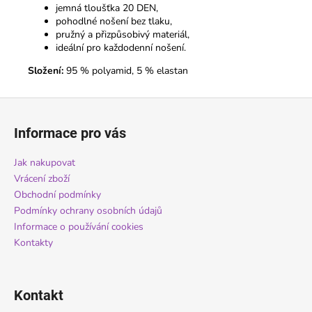
jemná tloušťka 20 DEN,
pohodlné nošení bez tlaku,
pružný a přizpůsobivý materiál,
ideální pro každodenní nošení.
Složení:
95 % polyamid, 5 % elastan
Z
á
Informace pro vás
p
a
Jak nakupovat
t
Vrácení zboží
í
Obchodní podmínky
Podmínky ochrany osobních údajů
Informace o používání cookies
Kontakty
Kontakt