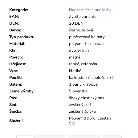
Kategorie
:
Nadrozměrné punčochy
EAN
:
Zvolte variantu
DEN
:
20 DEN
Barva
:
čierna, telová
Typ produktu
:
punčochové kalhoty
Materiál
:
polyamid + elastan
Klin
:
dvojitý klín
Povrch
:
matné
Hřejivost
:
tenké, celoroční
Vzor
:
hladké
Použití
:
každodenní, společenské
Balení
:
1 pár v krabičce
Země výroby
:
Slovensko
Pás
:
široký elastický pas
Sed
:
zesílený sed
Špička
:
zesílená špička
Polyamid 95%, Elastan
Složení
:
5%