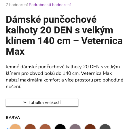
Průměrné
7 hodnocení
Podrobnosti hodnocení
a
hodnocení
j
produktu
Dámské punčochové
je
í
5,0
kalhoty 20 DEN s velkým
t
z
?
5
klínem 140 cm – Veternica
hvězdiček.
Max
Jemné dámské punčochové kalhoty 20 DEN s velkým
HLEDAT
klínem pro obvod boků do 140 cm. Veternica Max
nabízí maximální komfort a více prostoru pro pohodlné
nošení.
D
o
Tabulka velikostí
p
o
r
BARVA
u