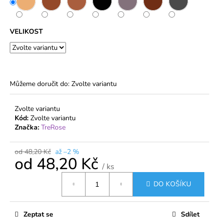
č
u
j
VELIKOST
e
m
e
DÁMSKÉ
Můžeme doručit do:
Zvolte variantu
PUNČOCHY
MARGARETA
PLUS
Zvolte variantu
20
Kód:
Zvolte variantu
DEN
Značka:
TreRose
PRO
VYŠŠÍ
POSTAVY
od 48,20 Kč
až –2 %
od
48,20 Kč
31,70
/ ks
Kč
Měrná
DO KOŠÍKU
cena:
Zeptat se
Sdílet