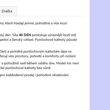
Značka
, které hledají jemné, pohodlné a více krycí
elý den. Síla
40 DEN
poskytuje výraznější krytí než
antní a ženský vzhled. Punčochové kalhoty působí
é části a pomáhá punčochovým kalhotám lépe se
erují více prostoru, pohodlí a komfortu při nošení.
r a pohodlně sedí během celého dne. Model Iris není
ické punčochové kalhoty bez vůně.
í pro každodenní prodej i pohodlné skladování.