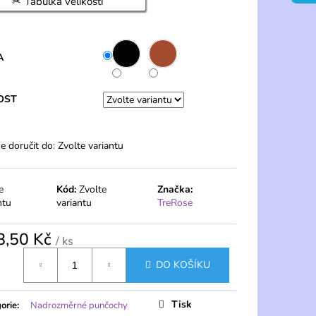
Tabulka velikostí
 PONOŽKY 20 DEN S
 PÁRY – PELA
A
OST
 doručit do:
Zvolte variantu
e
Kód:
Zvolte
Značka:
ntu
variantu
TreRose
8,50 Kč
/ ks
á
DO KOŠÍKU
Tisk
orie
:
Nadrozměrné punčochy