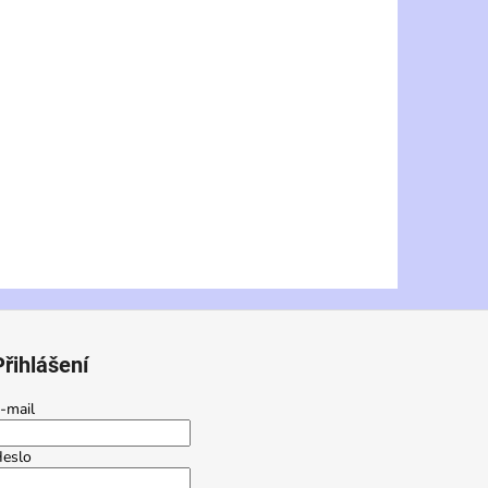
Přihlášení
-mail
eslo