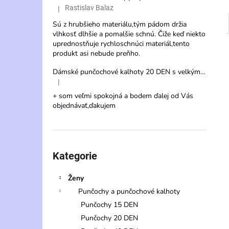
Rastislav Balaz
|
Hodnocení produktu je 3 z 5 hvězdiček.
Sú z hrubšieho materiálu,tým pádom držia
vlhkosť dlhšie a pomalšie schnú. Čiže keď niekto
uprednostňuje rychloschnúci materiál,tento
produkt asi nebude preňho.
Dámské punčochové kalhoty 20 DEN s velkým klínem 140 cm – Veternica Max
|
Hodnocení produktu je 5 z 5 hvězdiček.
+ som veľmi spokojná a bodem ďalej od Vás
objednávať,ďakujem
Přeskočit
kategorie
Kategorie
Ženy
Punčochy a punčochové kalhoty
Punčochy 15 DEN
Punčochy 20 DEN