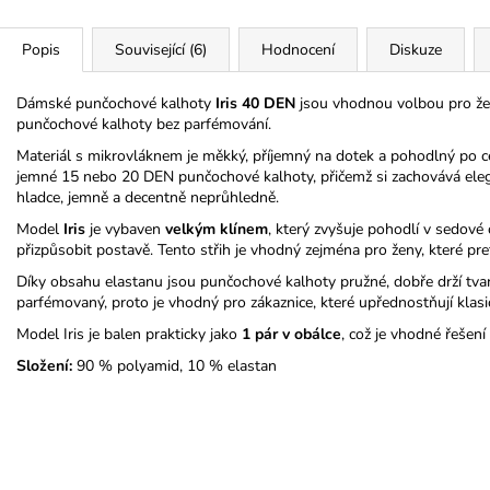
Popis
Související (6)
Hodnocení
Diskuze
Dámské punčochové kalhoty
Iris 40 DEN
jsou vhodnou volbou pro ženy
punčochové kalhoty bez parfémování.
Materiál s mikrovláknem je měkký, příjemný na dotek a pohodlný po c
jemné 15 nebo 20 DEN punčochové kalhoty, přičemž si zachovává eleg
hladce, jemně a decentně neprůhledně.
Model
Iris
je vybaven
velkým klínem
, který zvyšuje pohodlí v sedov
přizpůsobit postavě. Tento střih je vhodný zejména pro ženy, které pref
Díky obsahu elastanu jsou punčochové kalhoty pružné, dobře drží tva
parfémovaný, proto je vhodný pro zákaznice, které upřednostňují klas
Model Iris je balen prakticky jako
1 pár v obálce
, což je vhodné řešen
Složení:
90 % polyamid, 10 % elastan