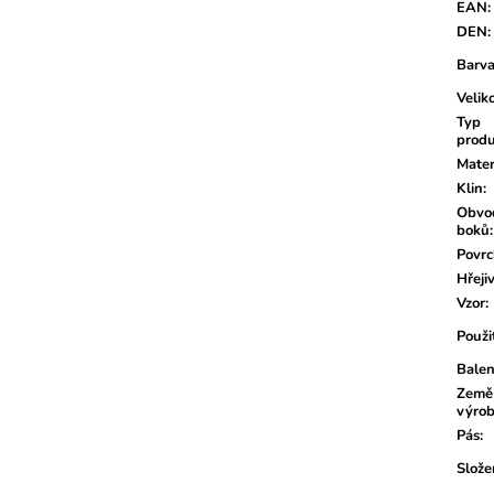
EAN
:
DEN
:
Barv
Velik
Typ
prod
Mater
Klin
:
Obvo
boků
:
Povr
Hřeji
Vzor
:
Použi
Balen
Země
výro
Pás
:
Slože