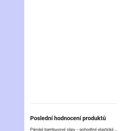
Poslední hodnocení produktů
Pánské bambusové slipy – pohodlné elastické spodní prádlo s vysokou savostí