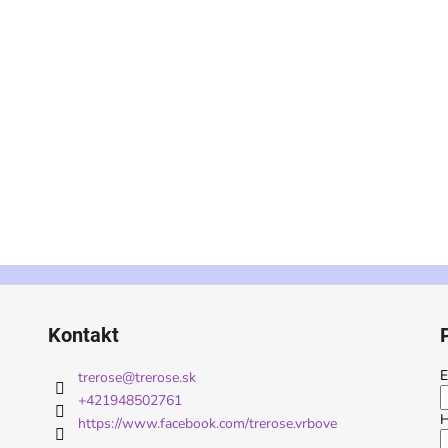
Kontakt
E
trerose
@
trerose.sk
+421948502761
H
https://www.facebook.com/trerose.vrbove