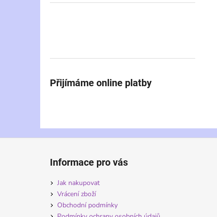
Přijímáme online platby
Z
á
Informace pro vás
p
a
Jak nakupovat
t
Vrácení zboží
í
Obchodní podmínky
Podmínky ochrany osobních údajů