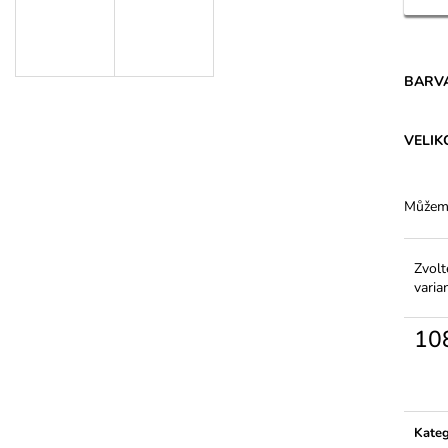
DÁMSKÉ BAVLNĚNÉ KALHOTKY S
DÁMSKÉ JEMNÉ
VYŠŠÍM PASEM - FERA
ELASTANEM – 2
143,70 Kč
46,20 Kč
BARV
VELIK
Můžeme
Zvolt
varia
10
Měrn
cena:
Kateg