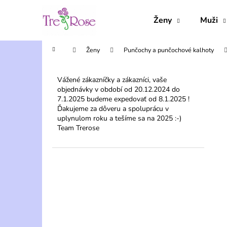
K
Přejít
na
o
Ženy
Muži
obsah
Zpět
Zpět
š
do
do
í
Domů
Ženy
Punčochy a punčochové kalhoty
obchodu
obchodu
k
P
o
Vážené zákazníčky a zákazníci, vaše
objednávky v období od 20.12.2024 do
s
7.1.2025 budeme expedovať od 8.1.2025 !
t
Ďakujeme za dôveru a spoluprácu v
r
uplynulom roku a tešíme sa na 2025 :-)
Team Trerose
a
n
n
í
p
a
n
e