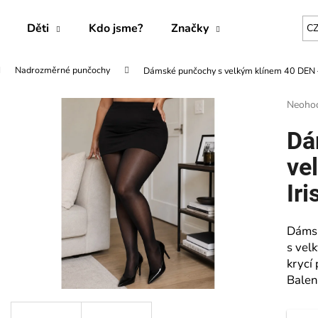
Děti
Kdo jsme?
Značky
C
Nadrozměrné punčochy
Dámské punčochy s velkým klínem 40 DEN –
Co potřebujete najít?
Průmě
Neoho
hodnoc
produk
HLEDAT
Dá
je
0,0
ve
z
5
Iri
Doporučujeme
hvězdič
Dámsk
s vel
krycí
Balení