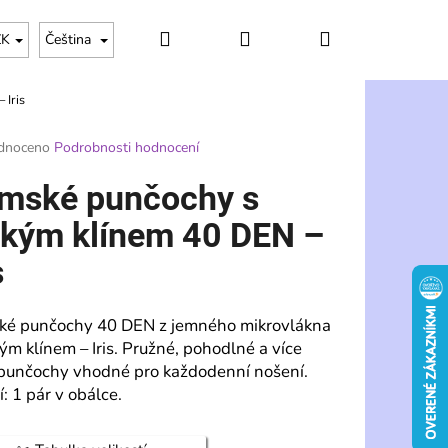
Hledat
Přihlášení
Nákupní
ZK
Čeština
 Iris
košík
rné
dnoceno
Podrobnosti hodnocení
ení
tu
mské punčochy s
lkým klínem 40 DEN –
s
ek.
é punčochy 40 DEN z jemného mikrovlákna
kým klínem – Iris. Pružné, pohodlné a více
 punčochy vhodné pro každodenní nošení.
: 1 pár v obálce.
Následující