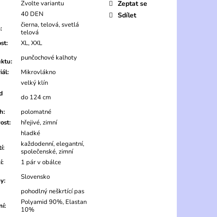
Zvolte variantu
Zeptat se
40 DEN
Sdílet
čierna, telová, svetlá
a
:
telová
ost
:
XL, XXL
punčochové kalhoty
uktu
:
iál
:
Mikrovlákno
velký klín
d
do 124 cm
ch
:
polomatné
vost
:
hřejivé, zimní
hladké
každodenní, elegantní,
tí
:
společenské, zimní
í
:
1 pár v obálce
Slovensko
by
:
pohodlný neškrtící pas
Polyamid 90%, Elastan
ní
:
10%