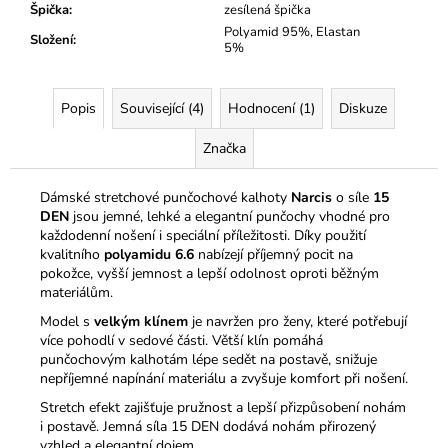
Špička
:
zesílená špička
Polyamid 95%, Elastan
Složení
:
5%
Popis
Související (4)
Hodnocení (1)
Diskuze
Značka
Dámské stretchové punčochové kalhoty
Narcis
o síle
15
DEN
jsou jemné, lehké a elegantní punčochy vhodné pro
každodenní nošení i speciální příležitosti. Díky použití
kvalitního
polyamidu 6.6
nabízejí příjemný pocit na
pokožce, vyšší jemnost a lepší odolnost oproti běžným
materiálům.
Model s
velkým klínem
je navržen pro ženy, které potřebují
více pohodlí v sedové části. Větší klín pomáhá
punčochovým kalhotám lépe sedět na postavě, snižuje
nepříjemné napínání materiálu a zvyšuje komfort při nošení.
Stretch efekt zajišťuje pružnost a lepší přizpůsobení nohám
i postavě. Jemná síla 15 DEN dodává nohám přirozený
vzhled a elegantní dojem.