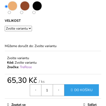
č
u
j
e
VELIKOST
m
e
DÁMSKÉ
PUNČOCHOVÉ
Můžeme doručit do:
Zvolte variantu
KALHOTY
20
DEN
Zvolte variantu
S
Kód:
Zvolte variantu
VELKÝM
Značka:
TreRose
KLÍNEM
140
CM
65,30 Kč
–
/ ks
VETERNICA
Měrná
MAX
DO KOŠÍKU
cena:
48,20
Kč
Zeptat se
Sdílet