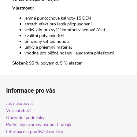
Vlastnosti:
jemné punčochové kalhoty 15 DEN
stretch efekt pro lepší přizpůsobení
velký klín pro vyšší komfort v sedové části
kvalitní polyamid 6.6
přirozený vzhled nohou
lehký a příjemný materiál
vhodné pro běžné nošení i elegantní příležitosti
Složení:
95 % polyamid, 5 % elastan
Z
á
Informace pro vás
p
a
Jak nakupovat
t
Vrácení zboží
í
Obchodní podmínky
Podmínky ochrany osobních údajů
Informace o používání cookies