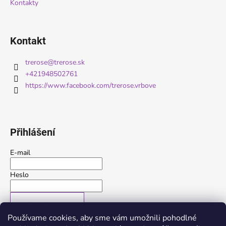
Kontakty
Kontakt
trerose
@
trerose.sk
+421948502761
https://www.facebook.com/trerose.vrbove
Přihlášení
E-mail
Heslo
PŘIHLÁSIT SE
Používame cookies, aby sme vám umožnili pohodlné