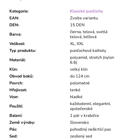
Kategorie
:
Klasické punčochy
EAN
:
Zvolte variantu
DEN
:
15 DEN
čierna, telová, svetlá
Barva
:
telová, béžová
Velikost
:
XL, XXL
Typ produktu
:
punčochové kalhoty
polyamid, stretch (nylon
Materiál
:
6.6)
Klin
:
velký klín
Obvod boků
:
do 124 cm
Povrch
:
polomatné
Hřejivost
:
tenké
Vzor
:
hladké
každodenní, elegantní,
Použití
:
společenské
Balení
:
1 pár v krabičce
Země výroby
:
Slovensko
Pás
:
pohodlný neškrtící pas
Sed
:
zesílený sed