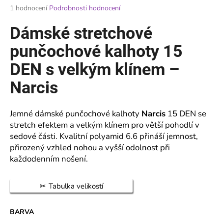
Průměrné
1 hodnocení
Podrobnosti hodnocení
a
hodnocení
j
produktu
Dámské stretchové
je
í
5,0
punčochové kalhoty 15
t
z
?
5
DEN s velkým klínem –
hvězdiček.
Narcis
Jemné dámské punčochové kalhoty
Narcis
15 DEN se
HLEDAT
stretch efektem a velkým klínem pro větší pohodlí v
sedové části. Kvalitní polyamid 6.6 přináší jemnost,
přirozený vzhled nohou a vyšší odolnost při
D
každodenním nošení.
o
p
Tabulka velikostí
o
r
u
BARVA