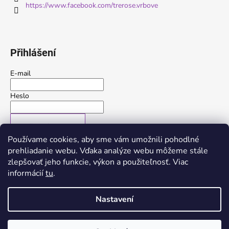
https://www.facebook.com/trerose.vrbove
Přihlášení
E-mail
Heslo
PŘIHLÁSIT SE
Používame cookies, aby sme vám umožnili pohodlné
Nová registrace
Zapomenuté heslo
prehliadanie webu. Vďaka analýze webu môžeme stále
zlepšovať jeho funkcie, výkon a použiteľnosť. Viac
nebo
informácií
tu
.
Přihlásit se přes Google
Nastavení
Vytvořil Shoptet