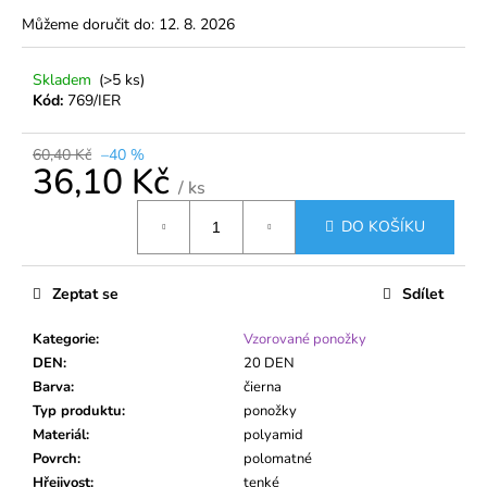
č
Můžeme doručit do:
12. 8. 2026
u
j
e
Skladem
(>5 ks)
m
Kód:
769/IER
e
60,40 Kč
–40 %
36,10 Kč
DÁMSKÉ
/ ks
PUNČOCHOVÉ
Měrná
KALHOTY
DO KOŠÍKU
cena:
20
DEN
S
Zeptat se
Sdílet
VELKÝM
KLÍNEM
140
Kategorie
:
Vzorované ponožky
CM
DEN
:
20 DEN
–
Barva
:
čierna
VETERNICA
MAX
Typ produktu
:
ponožky
Materiál
:
polyamid
48,30
Kč
Povrch
:
polomatné
Hřejivost
:
tenké