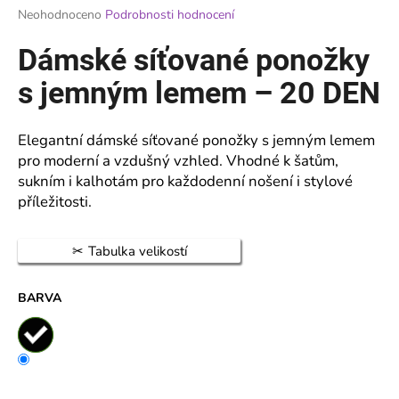
Průměrné
Neohodnoceno
Podrobnosti hodnocení
a
hodnocení
j
produktu
Dámské síťované ponožky
je
í
0,0
s jemným lemem – 20 DEN
t
z
?
5
hvězdiček.
Elegantní dámské síťované ponožky s jemným lemem
pro moderní a vzdušný vzhled. Vhodné k šatům,
sukním i kalhotám pro každodenní nošení i stylové
příležitosti.
HLEDAT
Tabulka velikostí
D
BARVA
o
p
o
r
u