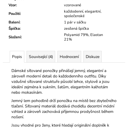
Vzor
:
vzorované
každodenní, elegantní,
Použití
:
společenské
Balení
:
1 pár v sáčku
Špička
:
zesílená špička
Polyamid 79%, Elastan
Složení
:
21%
Popis
Související (4)
Hodnocení
Diskuze
Dámské síťované ponožky přinášejí jemný, elegantní a
zároveň moderní detail do každodenního outfitu. Díky
vzdušné síťované struktuře působí lehce, stylově a jsou
ideální zejména k sukním, šatům, elegantním kalhotám
nebo mokasínám.
Jemný lem pohodlně drží ponožku na místě bez zbytečného
tlačení. Síťovaný materiál dodává chodidlu decentní módní
vzhled a zároveň zachovává příjemnou prodyšnost během
nošení.
Jsou vhodné pro ženy, které hledají originální doplněk k