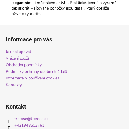
elegantnímu i městskému stylu. Praktické, jemné a výrazné
tak akorát – síťované ponožky jsou detail, který dokáže
oživit celý outfit.
Z
á
Informace pro vás
p
a
Jak nakupovat
t
Vrácení zboží
í
Obchodní podmínky
Podmínky ochrany osobních údajů
Informace o používání cookies
Kontakty
Kontakt
trerose
@
trerose.sk
+421948502761