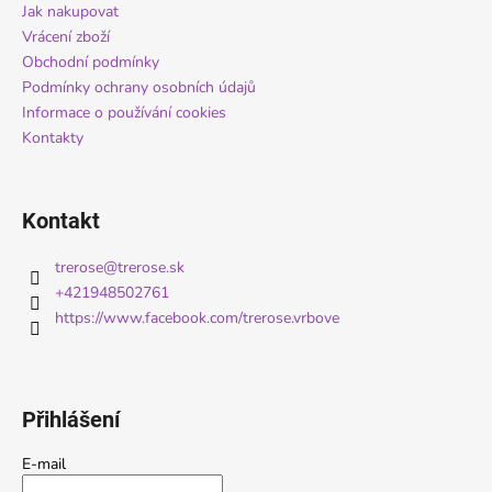
a
Jak nakupovat
s
t
Vrácení zboží
u
í
Obchodní podmínky
Podmínky ochrany osobních údajů
Informace o používání cookies
Kontakty
Kontakt
trerose
@
trerose.sk
+421948502761
https://www.facebook.com/trerose.vrbove
Přihlášení
E-mail