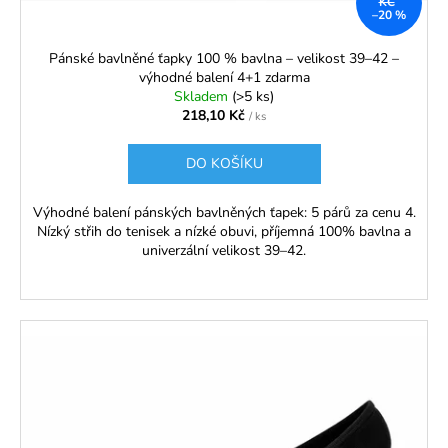
k
č
KČ
–20 %
u
t
j
ů
Pánské bavlněné ťapky 100 % bavlna – velikost 39–42 –
e
výhodné balení 4+1 zdarma
m
Skladem
(>5 ks)
e
218,10 Kč
/ ks
DO KOŠÍKU
DÁMSKÉ
STRETCH
PUNČOCHOVÉ
Výhodné balení pánských bavlněných ťapek: 5 párů za cenu 4.
KALHOTY
Nízký střih do tenisek a nízké obuvi, příjemná 100% bavlna a
NARCIS
univerzální velikost 39–42.
15
DEN,
ZESÍLENÁ
ŠPIČKA
50,50
Kč