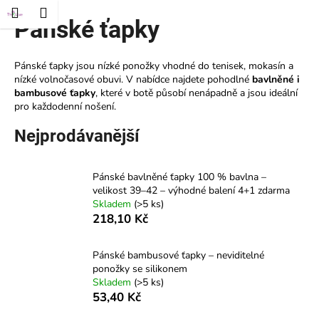
K
t
Nákupní
Menu
řihlášení
Pánské ťapky
Přejít
o
Zpět
Zpět
na
košík
š
obsah
í
Pánské ťapky jsou nízké ponožky vhodné do tenisek, mokasín a
C
nízké volnočasové obuvi. V nabídce najdete pohodlné
bavlněné i
k
bambusové ťapky
, které v botě působí nenápadně a jsou ideální
o
pro každodenní nošení.
p
o
Nejprodávanější
t
ř
Pánské bavlněné ťapky 100 % bavlna –
e
velikost 39–42 – výhodné balení 4+1 zdarma
Skladem
(>5 ks)
b
218,10 Kč
u
j
Pánské bambusové ťapky – neviditelné
e
ponožky se silikonem
t
Skladem
(>5 ks)
53,40 Kč
e
n