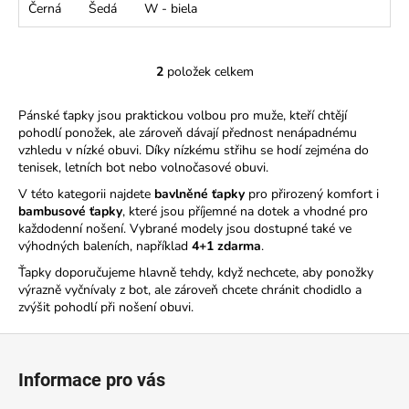
Černá
Šedá
W - biela
2
položek celkem
O
v
Pánské ťapky jsou praktickou volbou pro muže, kteří chtějí
l
pohodlí ponožek, ale zároveň dávají přednost nenápadnému
á
vzhledu v nízké obuvi. Díky nízkému střihu se hodí zejména do
d
tenisek, letních bot nebo volnočasové obuvi.
a
V této kategorii najdete
bavlněné ťapky
pro přirozený komfort i
c
bambusové ťapky
, které jsou příjemné na dotek a vhodné pro
í
každodenní nošení. Vybrané modely jsou dostupné také ve
p
výhodných baleních, například
4+1 zdarma
.
r
Ťapky doporučujeme hlavně tehdy, když nechcete, aby ponožky
v
výrazně vyčnívaly z bot, ale zároveň chcete chránit chodidlo a
k
zvýšit pohodlí při nošení obuvi.
y
v
Z
ý
á
Informace pro vás
p
p
i