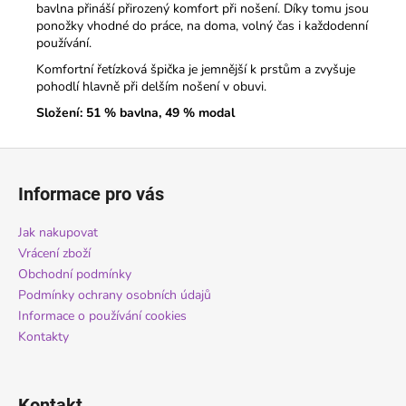
bavlna přináší přirozený komfort při nošení. Díky tomu jsou
ponožky vhodné do práce, na doma, volný čas i každodenní
používání.
Komfortní řetízková špička je jemnější k prstům a zvyšuje
pohodlí hlavně při delším nošení v obuvi.
Složení: 51 % bavlna, 49 % modal
Z
á
Informace pro vás
p
a
Jak nakupovat
t
Vrácení zboží
í
Obchodní podmínky
Podmínky ochrany osobních údajů
Informace o používání cookies
Kontakty
Kontakt