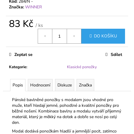
č
Kód:
284/N -
u
Značka:
WINNER
j
e
83 Kč
/ ks
m
Měrná
e
DO KOŠÍKU
cena:
DÁMSKÉ
Zeptat se
Sdílet
JEMNÉ
PONOŽKY
20
Kategorie
:
Klasické ponožky
DEN
S
ELASTANEM
Popis
Hodnocení
Diskuze
Značka
–
2
PÁRY
Pánské bavlněné ponožky s modalem jsou vhodné pro
–
muže, kteří hledají jemné, pohodlné a kvalitní ponožky pro
PELA
běžné nošení. Kombinace bavlny a modalu vytváří příjemný
46,20
materiál, který je měkký na dotek a dobře se nosí po celý
Kč
den.
Modal dodává ponožkám hladší a jemnější pocit, zatímco