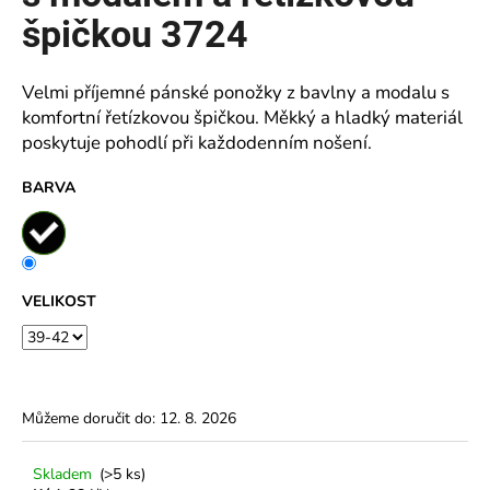
z
5
špičkou 3724
a
hvězdiček.
j
í
Velmi příjemné pánské ponožky z bavlny a modalu s
t
komfortní řetízkovou špičkou. Měkký a hladký materiál
?
poskytuje pohodlí při každodenním nošení.
BARVA
HLEDAT
VELIKOST
D
o
p
Můžeme doručit do:
12. 8. 2026
o
r
u
Skladem
(>5 ks)