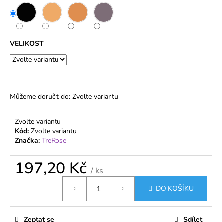
č
u
j
e
VELIKOST
m
e
DÁMSKÉ
PUNČOCHOVÉ
Můžeme doručit do:
Zvolte variantu
KALHOTY
20
DEN
Zvolte variantu
S
Kód:
Zvolte variantu
VELKÝM
Značka:
TreRose
KLÍNEM
140
CM
197,20 Kč
–
/ ks
VETERNICA
Měrná
MAX
DO KOŠÍKU
cena:
48,20
Kč
Zeptat se
Sdílet