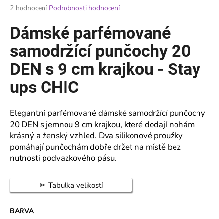
Průměrné
2 hodnocení
Podrobnosti hodnocení
a
hodnocení
j
produktu
Dámské parfémované
je
í
5,0
samodržící punčochy 20
t
z
?
5
DEN s 9 cm krajkou - Stay
hvězdiček.
ups CHIC
Elegantní parfémované dámské samodržící punčochy
HLEDAT
20 DEN s jemnou 9 cm krajkou, které dodají nohám
krásný a ženský vzhled. Dva silikonové proužky
pomáhají punčochám dobře držet na místě bez
D
nutnosti podvazkového pásu.
o
p
Tabulka velikostí
o
r
u
BARVA