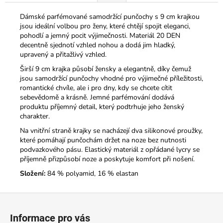
Dámské parfémované samodržící punčochy s 9 cm krajkou
jsou ideální volbou pro ženy, které chtějí spojit eleganci,
pohodlí a jemný pocit výjimečnosti. Materiál 20 DEN
decentně sjednotí vzhled nohou a dodá jim hladký,
upravený a přitažlivý vzhled.
Širší 9 cm krajka působí žensky a elegantně, díky čemuž
jsou samodržící punčochy vhodné pro výjimečné příležitosti,
romantické chvíle, ale i pro dny, kdy se chcete cítit
sebevědomě a krásně. Jemné parfémování dodává
produktu příjemný detail, který podtrhuje jeho ženský
charakter.
Na vnitřní straně krajky se nacházejí dva silikonové proužky,
které pomáhají punčochám držet na noze bez nutnosti
podvazkového pásu. Elastický materiál z opřádané lycry se
příjemně přizpůsobí noze a poskytuje komfort při nošení.
Složení:
84 % polyamid, 16 % elastan
Z
á
Informace pro vás