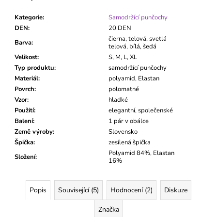
Kategorie
:
Samodržící punčochy
DEN
:
20 DEN
čierna, telová, svetlá
Barva
:
telová, bílá, šedá
Velikost
:
S, M, L, XL
Typ produktu
:
samodržící punčochy
Materiál
:
polyamid, Elastan
Povrch
:
polomatné
Vzor
:
hladké
Použití
:
elegantní, společenské
Balení
:
1 pár v obálce
Země výroby
:
Slovensko
Špička
:
zesílená špička
Polyamid 84%, Elastan
Složení
:
16%
Popis
Související (5)
Hodnocení (2)
Diskuze
Značka