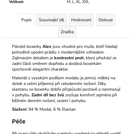
Velikost
:
M, L, XL, XXL
Popis
Související (4)
Hodnocení
Diskuze
Značka
Pánské boxerky
Alex
jsou vhodné pro muže, kteří hledají
pohodlné spodní prádlo s modernějším vzhledem.
Zajímavým detailem je
kontrastní pruh
, který přechází ze
zadní části směrem dopředu a dodává boxerkám
sportovně-elegantní charakter.
Materiál s vysokým podílem modalu je jemný, měkký na
dotek a velmi příjemný při celodenním nošení. Díky
elastanu se boxerky dobře přizpůsobí postavě a neomezují
v pohybu.
Zadní díl bez švů
zvyšuje komfort zejména při
běžném denním nošení, sezení i pohybu.
Složení:
94 % Modal, 6 % Elastan
Péče
Při praní vždy dodržujte symboly uvedené na etiketě uvnitř