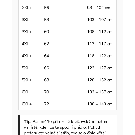
XXL+
56
98 – 102 cm
3XL
58
103 – 107 cm
3XL+
60
108 – 112 cm
4XL
62
113 – 117 cm
4XL+
64
118 – 122 cm
5XL
66
123 – 127 cm
5XL+
68
128 – 132 cm
6XL
70
133 – 137 cm
6XL+
72
138 – 143 cm
Tip:
Pas měřte přirozeně krejčovským metrem
v místě, kde nosíte spodní prádlo. Pokud
preferujete volnější střih, zvolte o číslo větší