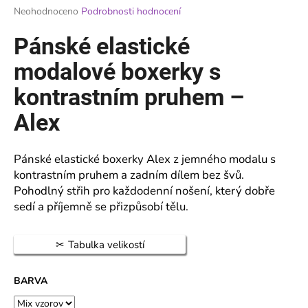
Průměrné
Neohodnoceno
Podrobnosti hodnocení
a
hodnocení
j
produktu
Pánské elastické
je
í
0,0
modalové boxerky s
t
z
?
5
kontrastním pruhem –
hvězdiček.
Alex
Pánské elastické boxerky Alex z jemného modalu s
HLEDAT
kontrastním pruhem a zadním dílem bez švů.
Pohodlný střih pro každodenní nošení, který dobře
sedí a příjemně se přizpůsobí tělu.
D
o
Tabulka velikostí
p
o
r
BARVA
u