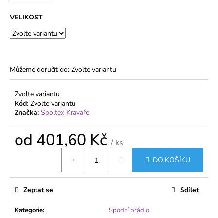
č
u
VELIKOST
j
e
m
e
Můžeme doručit do:
Zvolte variantu
DÁMSKÉ
PUNČOCHY
Zvolte variantu
MARGARETA
Kód:
Zvolte variantu
PLUS
Značka:
Spoltex Kravaře
20
DEN
PRO
od
401,60 Kč
VYŠŠÍ
/ ks
POSTAVY
Měrná
DO KOŠÍKU
cena:
31,70
Kč
Zeptat se
Sdílet
Kategorie
:
Spodní prádlo