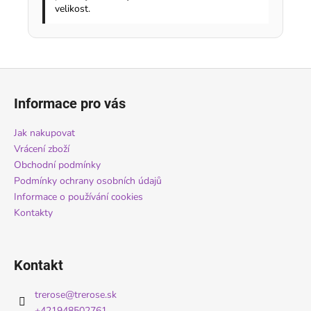
velikost.
Z
á
Informace pro vás
p
a
Jak nakupovat
t
Vrácení zboží
í
Obchodní podmínky
Podmínky ochrany osobních údajů
Informace o používání cookies
Kontakty
Kontakt
trerose
@
trerose.sk
+421948502761