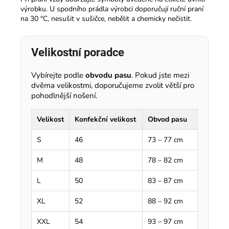
výrobku. U spodního prádla výrobci doporučují ruční praní
na 30 °C, nesušit v sušičce, nebělit a chemicky nečistit.
Velikostní poradce
Vybírejte podle
obvodu pasu
. Pokud jste mezi
dvěma velikostmi, doporučujeme zvolit větší pro
pohodlnější nošení.
Velikost
Konfekční velikost
Obvod pasu
S
46
73 – 77 cm
M
48
78 – 82 cm
L
50
83 – 87 cm
XL
52
88 – 92 cm
XXL
54
93 – 97 cm