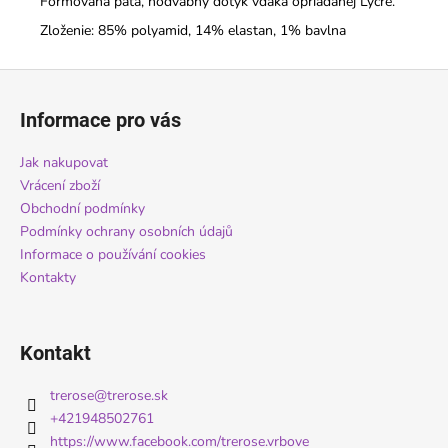
Formovaná päta, hodvábny dotyk vďaka opriadanej Lycre.
Zloženie: 85% polyamid, 14% elastan, 1% bavlna
Z
á
Informace pro vás
p
a
Jak nakupovat
t
Vrácení zboží
í
Obchodní podmínky
Podmínky ochrany osobních údajů
Informace o používání cookies
Kontakty
Kontakt
trerose
@
trerose.sk
+421948502761
https://www.facebook.com/trerose.vrbove