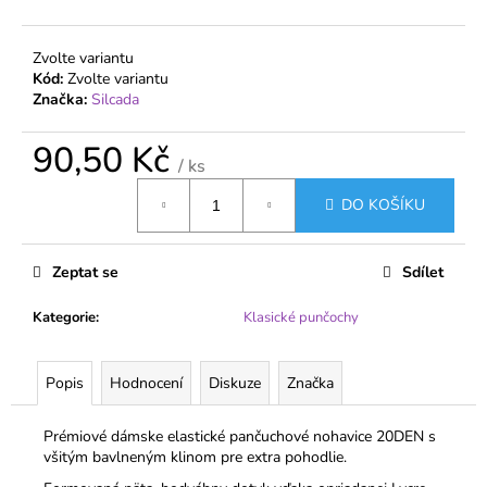
č
u
j
Zvolte variantu
e
Kód:
Zvolte variantu
m
Značka:
Silcada
e
90,50 Kč
/ ks
PÁNSKÉ
Měrná
ZDRAVOTNÍ
DO KOŠÍKU
cena:
BAMBUSOVÉ
PONOŽKY
S
Zeptat se
Sdílet
JEMNÝM
LEMEM
AURA
Kategorie
:
Klasické punčochy
VIA
BAMBOO
727
Popis
Hodnocení
Diskuze
Značka
72,40
Kč
Prémiové dámske elastické pančuchové nohavice 20DEN s
všitým bavlneným klinom pre extra pohodlie.