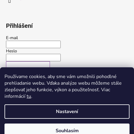
Přihlášení
E-mail
Heslo
PŘIHLÁSIT SE
Používame cookies, aby sme vám umožnili pohodlné
Nová registrace
Zapomenuté heslo
prehliadanie webu. Vďaka analýze webu môžeme stále
zlepšovať jeho funkcie, výkon a použiteľnosť. Viac
nebo
informácií
tu
.
Přihlásit se přes Google
Nastavení
Vytvořil Shoptet
Souhlasím
Copyright 2026
Trerose
. Všechna práva vyhrazena.