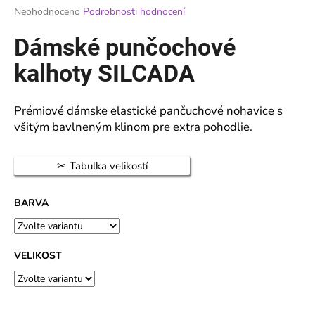
Průměrné
Neohodnoceno
Podrobnosti hodnocení
a
hodnocení
j
produktu
Dámské punčochové
je
í
0,0
kalhoty SILCADA
t
z
?
5
hvězdiček.
Prémiové dámske elastické pančuchové nohavice s
všitým bavlneným klinom pre extra pohodlie.
HLEDAT
Tabulka velikostí
BARVA
D
o
p
VELIKOST
o
r
u