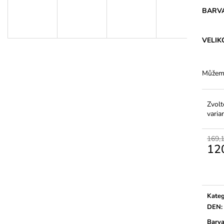
DÁMSKÉ BAVLNĚNÉ KALHOTKY S
DÁMSKÉ JEMNÉ
VYŠŠÍM PASEM - FERA
ELASTANEM – 2
BARV
143,70 Kč
46,20 Kč
VELIK
Můžeme
Zvolt
varia
169,
12
Měrn
cena:
Kateg
DEN
:
Barv