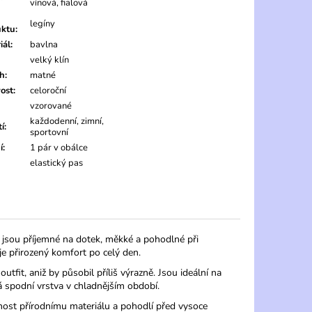
vínová, fialová
legíny
uktu
:
iál
:
bavlna
velký klín
ch
:
matné
vost
:
celoroční
vzorované
každodenní, zimní,
tí
:
sportovní
í
:
1 pár v obálce
elastický pas
 jsou příjemné na dotek, měkké a pohodlné při
je přirozený komfort po celý den.
utfit, aniž by působil příliš výrazně. Jsou ideální na
á spodní vrstva v chladnějším období.
nost přírodnímu materiálu a pohodlí před vysoce