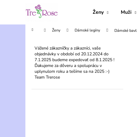
K
Přejít
na
o
Ženy
Muži
obsah
Zpět
Zpět
š
do
do
í
Domů
Ženy
Dámské legíny
Dámské bavl
obchodu
obchodu
k
P
o
Vážené zákazníčky a zákazníci, vaše
objednávky v období od 20.12.2024 do
s
7.1.2025 budeme expedovať od 8.1.2025 !
t
Ďakujeme za dôveru a spoluprácu v
r
uplynulom roku a tešíme sa na 2025 :-)
Team Trerose
a
n
n
í
p
a
n
e