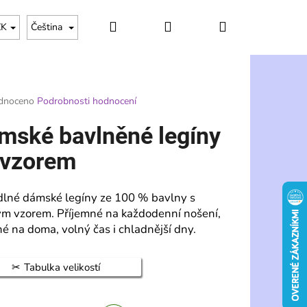
Hledat
Přihlášení
Nákupní
ZK
Čeština
košík
rné
dnoceno
Podrobnosti hodnocení
ení
tu
mské bavlněné legíny
 vzorem
ek.
lné dámské legíny ze 100 % bavlny s
m vzorem. Příjemné na každodenní nošení,
é na doma, volný čas i chladnější dny.
Tabulka velikostí
Následující