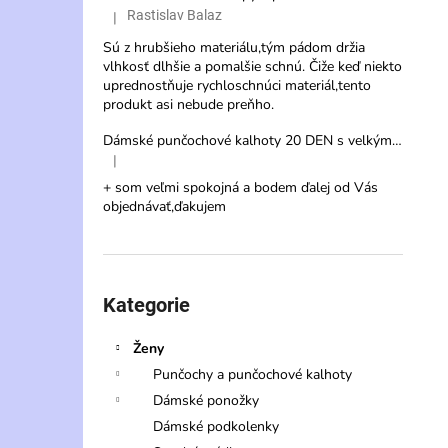
Rastislav Balaz
|
Hodnocení produktu je 3 z 5 hvězdiček.
Sú z hrubšieho materiálu,tým pádom držia
vlhkosť dlhšie a pomalšie schnú. Čiže keď niekto
uprednostňuje rychloschnúci materiál,tento
produkt asi nebude preňho.
Dámské punčochové kalhoty 20 DEN s velkým klínem 140 cm – Veternica Max
|
Hodnocení produktu je 5 z 5 hvězdiček.
+ som veľmi spokojná a bodem ďalej od Vás
objednávať,ďakujem
Přeskočit
kategorie
Kategorie
Ženy
Punčochy a punčochové kalhoty
Dámské ponožky
Dámské podkolenky