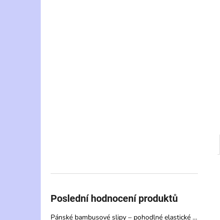
Poslední hodnocení produktů
Pánské bambusové slipy – pohodlné elastické spodní prádlo s vysokou savostí