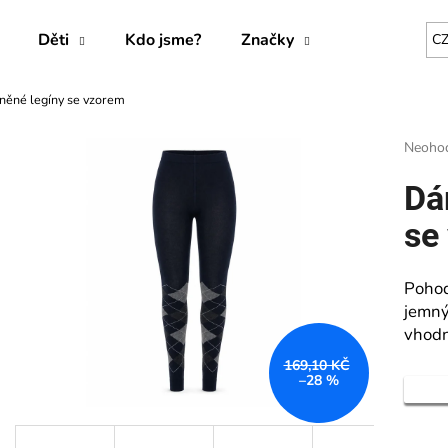
Děti
Kdo jsme?
Značky
C
něné legíny se vzorem
Co potřebujete najít?
Průmě
Neoho
hodnoc
produk
HLEDAT
Dá
je
0,0
se
z
5
Doporučujeme
hvězdič
Pohod
jemný
vhodn
169,10 KČ
–28 %