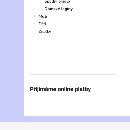
Spodní prádlo
Dámské legíny
Muži
Děti
Značky
Přijímáme online platby
Z