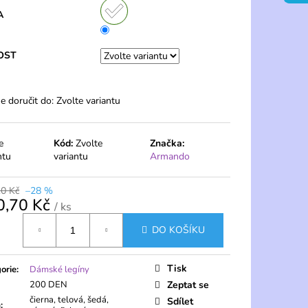
 PONOŽKY 20 DEN S
 PÁRY – PELA
A
OST
 doručit do:
Zvolte variantu
e
Kód:
Zvolte
Značka:
ntu
variantu
Armando
10 Kč
–28 %
0,70 Kč
/ ks
á
DO KOŠÍKU
Tisk
orie
:
Dámské legíny
200 DEN
Zeptat se
čierna, telová, šedá,
Sdílet
a
: