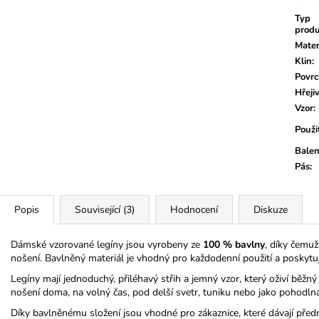
Typ
prod
Mater
Klin
:
Povr
Hřeji
Vzor
:
Použi
Balen
Pás
:
Popis
Související (3)
Hodnocení
Diskuze
Dámské vzorované legíny jsou vyrobeny ze
100 % bavlny
, díky čemuž
nošení. Bavlněný materiál je vhodný pro každodenní použití a poskytu
Legíny mají jednoduchý, přiléhavý střih a jemný vzor, který oživí běžný o
nošení doma, na volný čas, pod delší svetr, tuniku nebo jako pohodln
Díky bavlněnému složení jsou vhodné pro zákaznice, které dávají před